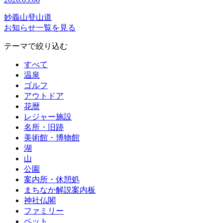
妙義山登山道
お知らせ一覧を見る
テーマで絞り込む
すべて
温泉
ゴルフ
アウトドア
花暦
レジャー施設
名所・旧跡
美術館・博物館
湖
山
公園
案内所・休憩処
まちなか解説案内板
神社仏閣
ファミリー
ペット