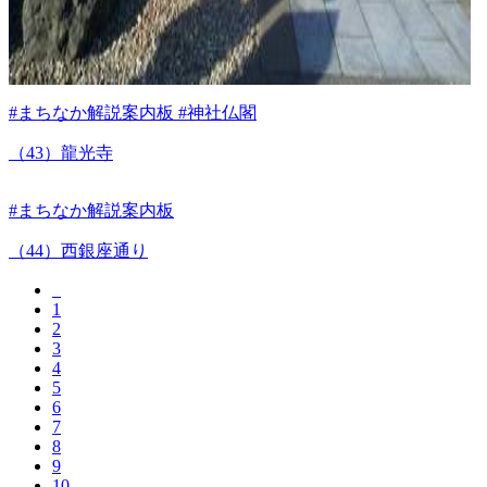
#まちなか解説案内板 #神社仏閣
（43）龍光寺
#まちなか解説案内板
（44）西銀座通り
1
2
3
4
5
6
7
8
9
10