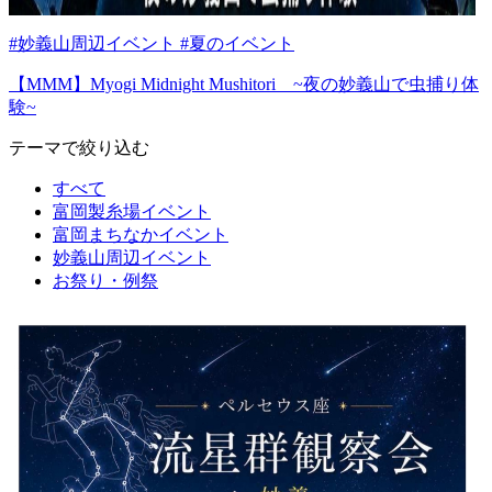
#妙義山周辺イベント #夏のイベント
【MMM】Myogi Midnight Mushitori ~夜の妙義山で虫捕り体
験~
テーマで絞り込む
すべて
富岡製糸場イベント
富岡まちなかイベント
妙義山周辺イベント
お祭り・例祭