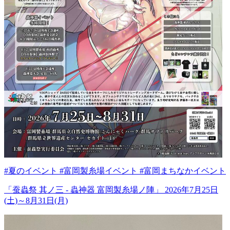
#夏のイベント #富岡製糸場イベント #富岡まちなかイベント
「蚕蟲祭 其ノ三 - 蟲神器 富岡製糸場ノ陣」 2026年7月25日
(土)～8月31日(月)