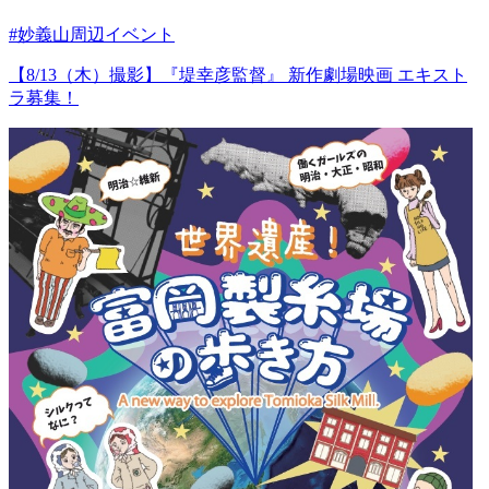
#妙義山周辺イベント
【8/13（木）撮影】『堤幸彦監督』 新作劇場映画 エキスト
ラ募集！