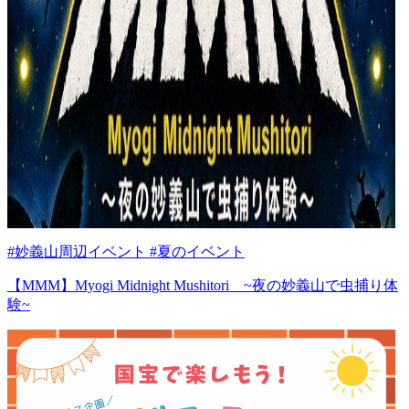
#妙義山周辺イベント #夏のイベント
【MMM】Myogi Midnight Mushitori ~夜の妙義山で虫捕り体
験~