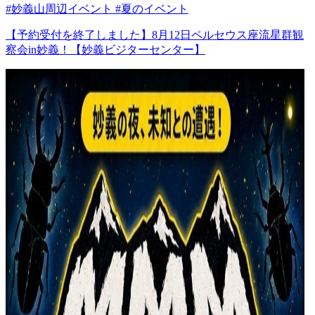
#妙義山周辺イベント #夏のイベント
【予約受付を終了しました】8月12日ペルセウス座流星群観
察会in妙義！【妙義ビジターセンター】