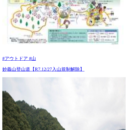
#アウトドア #山
妙義山登山道【R7.12/27入山規制解除】