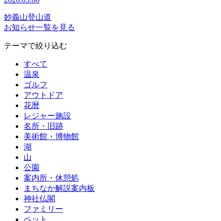
妙義山登山道
お知らせ一覧を見る
テーマで絞り込む
すべて
温泉
ゴルフ
アウトドア
花暦
レジャー施設
名所・旧跡
美術館・博物館
湖
山
公園
案内所・休憩処
まちなか解説案内板
神社仏閣
ファミリー
ペット