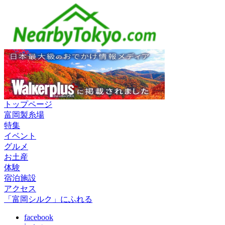
トップページ
富岡製糸場
特集
イベント
グルメ
お土産
体験
宿泊施設
アクセス
「富岡シルク」にふれる
facebook