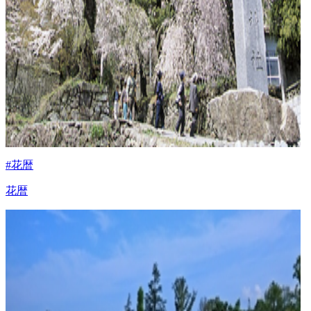
#花暦
花暦