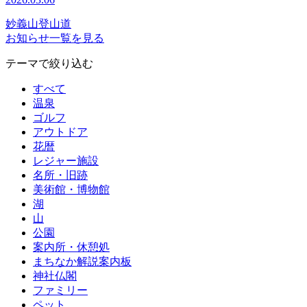
妙義山登山道
お知らせ一覧を見る
テーマで絞り込む
すべて
温泉
ゴルフ
アウトドア
花暦
レジャー施設
名所・旧跡
美術館・博物館
湖
山
公園
案内所・休憩処
まちなか解説案内板
神社仏閣
ファミリー
ペット