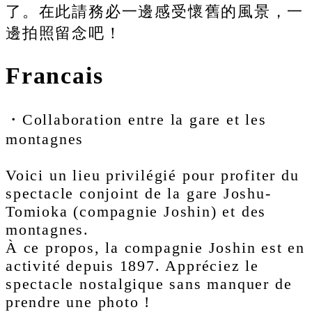
了。在此請務必一邊感受懷舊的風景，一
邊拍照留念吧！
Francais
・Collaboration entre la gare et les
montagnes
Voici un lieu privilégié pour profiter du
spectacle conjoint de la gare Joshu-
Tomioka (compagnie Joshin) et des
montagnes.
À ce propos, la compagnie Joshin est en
activité depuis 1897. Appréciez le
spectacle nostalgique sans manquer de
prendre une photo !