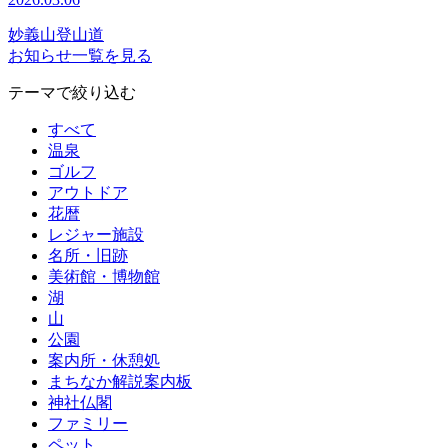
妙義山登山道
お知らせ一覧を見る
テーマで絞り込む
すべて
温泉
ゴルフ
アウトドア
花暦
レジャー施設
名所・旧跡
美術館・博物館
湖
山
公園
案内所・休憩処
まちなか解説案内板
神社仏閣
ファミリー
ペット