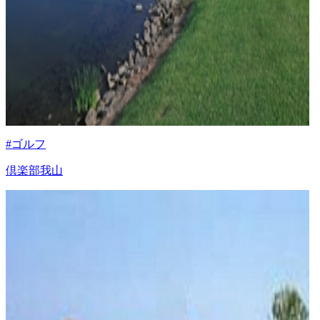
#ゴルフ
倶楽部我山