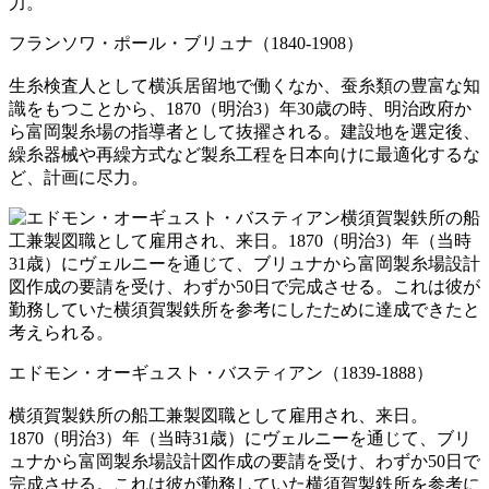
フランソワ・ポール・ブリュナ（1840-1908）
生糸検査人として横浜居留地で働くなか、蚕糸類の豊富な知
識をもつことから、1870（明治3）年30歳の時、明治政府か
ら富岡製糸場の指導者として抜擢される。建設地を選定後、
繰糸器械や再繰方式など製糸工程を日本向けに最適化するな
ど、計画に尽力。
エドモン・オーギュスト・バスティアン（1839-1888）
横須賀製鉄所の船工兼製図職として雇用され、来日。
1870（明治3）年（当時31歳）にヴェルニーを通じて、ブリ
ュナから富岡製糸場設計図作成の要請を受け、わずか50日で
完成させる。これは彼が勤務していた横須賀製鉄所を参考に