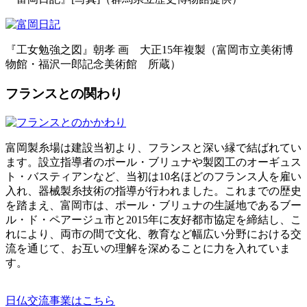
『工女勉強之図』朝孝 画 大正15年複製（富岡市立美術博
物館・福沢一郎記念美術館 所蔵）
フランスとの関わり
富岡製糸場は建設当初より、フランスと深い縁で結ばれてい
ます。設立指導者のポール・ブリュナや製図工のオーギュス
ト・バスティアンなど、当初は10名ほどのフランス人を雇い
入れ、器械製糸技術の指導が行われました。これまでの歴史
を踏まえ、富岡市は、ポール・ブリュナの生誕地であるブー
ル・ド・ペアージュ市と2015年に友好都市協定を締結し、こ
れにより、両市の間で文化、教育など幅広い分野における交
流を通じて、お互いの理解を深めることに力を入れていま
す。
日仏交流事業はこちら