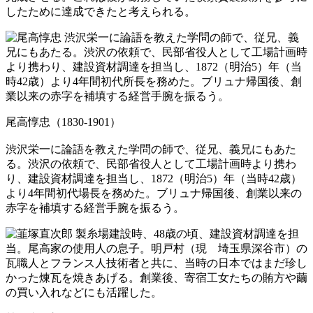
したために達成できたと考えられる。
尾高惇忠（1830-1901）
渋沢栄一に論語を教えた学問の師で、従兄、義兄にもあた
る。渋沢の依頼で、民部省役人として工場計画時より携わ
り、建設資材調達を担当し、1872（明治5）年（当時42歳）
より4年間初代場長を務めた。ブリュナ帰国後、創業以来の
赤字を補填する経営手腕を振るう。