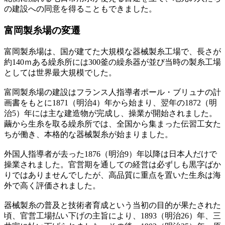
の建設への同意を得ることもできました。
富岡製糸場の変遷
富岡製糸場は、国が建てた大規模な器械製糸工場で、長さが
約140ｍある繰糸所には300釜の繰糸器が並び当時の製糸工場
としては世界最大規模でした。
富岡製糸場の建設はフランス人指導者ポール・ブリュナの計
画書をもとに1871（明治4）年から始まり、翌年の1872（明
治5）年には主な建造物が完成し、操業が開始されました。
繭から生糸を取る繰糸所では、全国から集まった伝習工女た
ちが働き、本格的な器械製糸が始まりました。
外国人指導者が去った1876（明治9）年以降は日本人だけで
操業されました。官営期を通しての経営は必ずしも黒字ばか
りではありませんでしたが、高品質に重点を置いた生糸は海
外で高く評価されました。
器械製糸の普及と技術者育成という当初の目的が果たされた
頃、官営工場払い下げの主旨により、1893（明治26）年、三