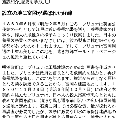
施設紹介_歴史を学ぶ_1_1
設立の地に富岡が選ばれた経緯
１８６９年６月末（明治２年５月）ごろ、ブリュナは英国公
使館の一行として江戸に近い養蚕地帯を巡り、養蚕農家の仕
事や、婦人の糸挽きの様子をじっくり観察しました。日本の
養蚕製糸業への深いまなざしには、彼の製糸に挑む細やかな
姿勢があったのかもしれません。そして、ブリュナは富岡周
辺の山並み美しいこの地を、遠き故郷ブール・ド・ペアージ
ュの風景と重ねています。
明治政府は、ブリュナに工場建設のための計画書を作成させ
ました。ブリュナは政府と首長となる仮契約を結ぶと、再び
養蚕地帯を旅し、この地を訪れます。横浜から遠くなく原料
となる繭を調達できることから、富岡を建設地とします。１
８７０年１１月２９日（明治３年閏１０月７日）に政府と本
契約を結んだブリュナは、日本人の役人尾高惇忠らとともに
改めて富岡を訪れ、清涼な風も通る鏑川沿いの広い陣屋跡地
を適地と定めます。石炭に関しては必要な質、量が採れるか
再調査が必要でしたが、製糸に必要な用水の確保は建設地の
北側に流れる七日市用水が使える目途を立て、地元の人たち