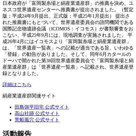
日本政府が「富岡製糸場と絹産業遺産群」の推薦を決め、ユ
ネスコ世界遺産センターへ推薦書が提出されました。（暫定
版：平成24年9月提出、正式版：平成25年1月提出） 提出さ
れた推薦書にもとづいて、世界遺産委員会の諮問機関である
国際記念物遺跡会議（ICOMOS：イコモス）が書類審査をお
こない、平成25年9月には、現地調査が実施されました。 平
成26年4月にはイコモスより「富岡製糸場と絹産業遺産群」
は、「世界遺産一覧表」への記載が適当である旨、いわゆる
「登録」の勧告がありました。そして、同年6月カタールの
ドーハで開かれた第38回世界遺産委員会で「富岡製糸場と絹
産業遺産群」は「世界遺産一覧表」へ記載され、世界遺産登
録となりました。
詳細はこちら
絹産業遺産群関連サイト
田島弥平旧宅 公式サイト
高山社跡 公式サイト
荒船風穴 公式サイト
活動報告