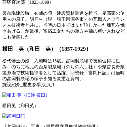
韮塚直次郎（1823-1898）
製糸場建設時、48歳の頃、建設資材調達を担当。尾高家の使
用人の息子。明戸村（現 埼玉県深谷市）の瓦職人とフラン
ス人技術者と共に、当時の日本ではまだ珍しかった煉瓦を焼
きあげる。創業後、寄宿工女たちの賄方や繭の買い入れなど
にも活躍した。
横田 英（和田 英）（1857-1929）
松代藩士の娘。入場時は15歳。富岡製糸場で技術習得に励
み、のちに地元の西条製糸場（のちの六工社）や県営長野県
製糸場で技術指導者として活躍。回想録『富岡日記』は当時
の富岡製糸場の様子を知る貴重な資料。
施設紹介_歴史を学ぶ_5_1
横田英（和田英）
『富岡日記』[写真]（群馬県立歴史博物館提供）