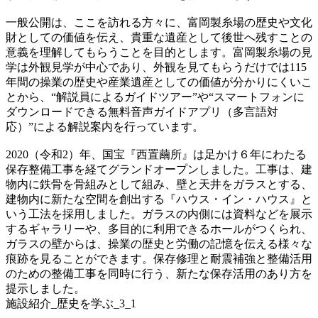
一般公開は、ここを訪れる方々に、富岡製糸場の歴史や文化
財としての価値を伝え、貴重な遺産として後世へ残すことの
意義を理解してもらうことを目的とします。富岡製糸場の見
学は外観見学が中心であり、外観を見てもらうだけでは115
年間の操業の歴史や産業遺産としての価値が分かりにくいこ
とから、“解説員によるガイドツアー”や“スマートフォンに
ダウンロードできる無料音声ガイドアプリ（多言語対
応）”による解説案内を行っています。
2020（令和2）年、国宝『西置繭所』は足かけ６年にわたる
保存整備工事を経てグランドオープンしました。工事は、建
物内に鉄骨を骨組みとして組み、壁と天井をガラスとする、
建物内に新たな空間を創出する『ハウス・イン・ハウス』と
いう工法を採用しました。ガラスの内側には資料などを展示
するギャラリーや、多目的に利用できるホールがつくられ、
ガラスの壁からは、操業の歴史と労働の記憶を伝える様々な
痕跡を見ることができます。保存修理と耐震補強と整備活用
のための整備工事を同時に行う、新たな保存活用のあり方を
提示しました。
施設紹介_歴史を学ぶ_3_1