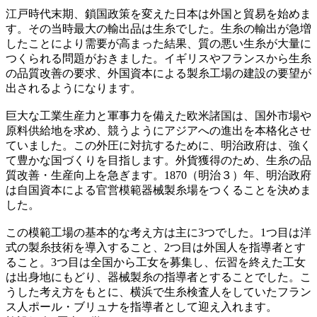
江戸時代末期、鎖国政策を変えた日本は外国と貿易を始めま
す。その当時最大の輸出品は生糸でした。生糸の輸出が急増
したことにより需要が高まった結果、質の悪い生糸が大量に
つくられる問題がおきました。イギリスやフランスから生糸
の品質改善の要求、外国資本による製糸工場の建設の要望が
出されるようになります。
巨大な工業生産力と軍事力を備えた欧米諸国は、国外市場や
原料供給地を求め、競うようにアジアへの進出を本格化させ
ていました。この外圧に対抗するために、明治政府は、強く
て豊かな国づくりを目指します。外貨獲得のため、生糸の品
質改善・生産向上を急ぎます。1870（明治３）年、明治政府
は自国資本による官営模範器械製糸場をつくることを決めま
した。
この模範工場の基本的な考え方は主に3つでした。1つ目は洋
式の製糸技術を導入すること、2つ目は外国人を指導者とす
ること。3つ目は全国から工女を募集し、伝習を終えた工女
は出身地にもどり、器械製糸の指導者とすることでした。こ
うした考え方をもとに、横浜で生糸検査人をしていたフラン
ス人ポール・ブリュナを指導者として迎え入れます。