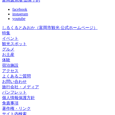
富岡製糸場 団体予約
facebook
instagram
youtube
しるくるとみおか
（富岡市観光 公式ホームページ）
特集
イベント
観光スポット
グルメ
お土産
体験
宿泊施設
アクセス
よくあるご質問
お問い合わせ
旅行会社・メディア
パンフレット
個人情報保護方針
免責事項
著作権・リンク
サイト内検索