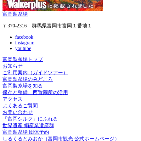
富岡製糸場
〒370-2316 群馬県富岡市富岡１番地１
facebook
instagram
youtube
富岡製糸場トップ
お知らせ
ご利用案内（ガイドツアー）
富岡製糸場のみどころ
富岡製糸場を知る
保存と整備、西置繭所の活用
アクセス
よくあるご質問
お問い合わせ
「富岡シルク」にふれる
世界遺産 絹産業遺産群
富岡製糸場 団体予約
しるくるとみおか
（富岡市観光 公式ホームページ）