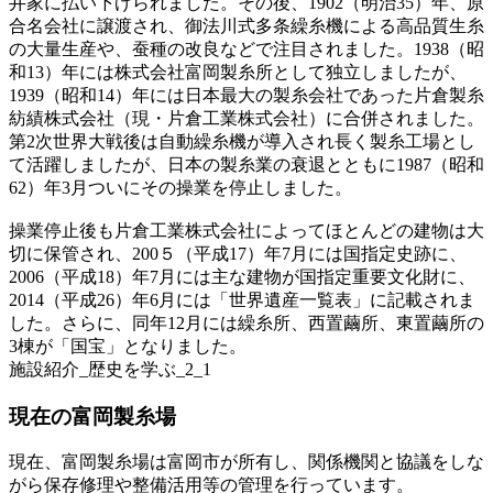
井家に払い下げられました。その後、1902（明治35）年、原
合名会社に譲渡され、御法川式多条繰糸機による高品質生糸
の大量生産や、蚕種の改良などで注目されました。1938（昭
和13）年には株式会社富岡製糸所として独立しましたが、
1939（昭和14）年には日本最大の製糸会社であった片倉製糸
紡績株式会社（現・片倉工業株式会社）に合併されました。
第2次世界大戦後は自動繰糸機が導入され長く製糸工場とし
て活躍しましたが、日本の製糸業の衰退とともに1987（昭和
62）年3月ついにその操業を停止しました。
操業停止後も片倉工業株式会社によってほとんどの建物は大
切に保管され、200５（平成17）年7月には国指定史跡に、
2006（平成18）年7月には主な建物が国指定重要文化財に、
2014（平成26）年6月には「世界遺産一覧表」に記載されま
した。さらに、同年12月には繰糸所、西置繭所、東置繭所の
3棟が「国宝」となりました。
施設紹介_歴史を学ぶ_2_1
現在の富岡製糸場
現在、富岡製糸場は富岡市が所有し、関係機関と協議をしな
がら保存修理や整備活用等の管理を行っています。