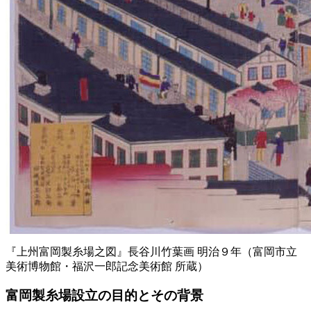
『上州富岡製糸場之図』長谷川竹葉画 明治９年（富岡市立
美術博物館・福沢一郎記念美術館 所蔵）
富岡製糸場設立の目的とその背景