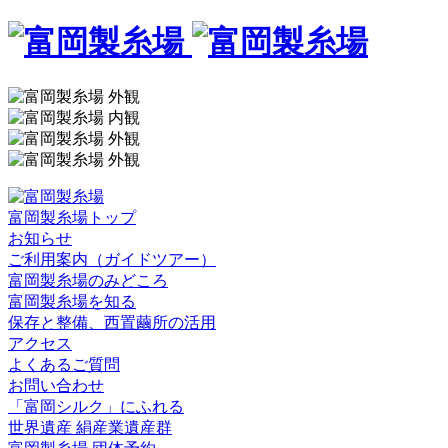
富岡製糸場トップ
お知らせ
ご利用案内（ガイドツアー）
富岡製糸場のみどころ
富岡製糸場を知る
保存と整備、西置繭所の活用
アクセス
よくあるご質問
お問い合わせ
「富岡シルク」にふれる
世界遺産 絹産業遺産群