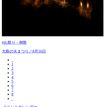
#お祭り・例祭
大島の火まつり／8月16日
1
2
3
4
5
6
7
8
イベントカレンダー