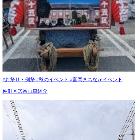
#お祭り・例祭 #秋のイベント #富岡まちなかイベント
仲町区弐番山車紹介