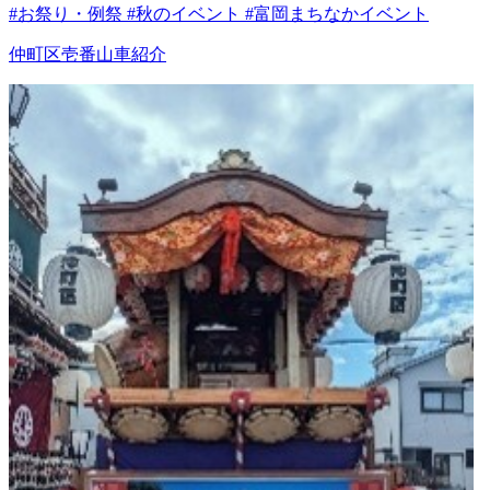
#お祭り・例祭 #秋のイベント #富岡まちなかイベント
仲町区壱番山車紹介