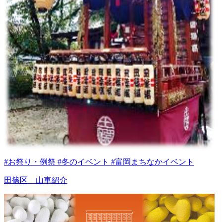
#お祭り・例祭 #冬のイベント #富岡まちなかイベント
田篠区 山車紹介