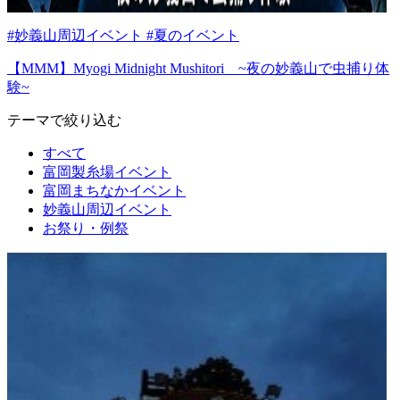
#妙義山周辺イベント #夏のイベント
【MMM】Myogi Midnight Mushitori ~夜の妙義山で虫捕り体
験~
テーマで絞り込む
すべて
富岡製糸場イベント
富岡まちなかイベント
妙義山周辺イベント
お祭り・例祭