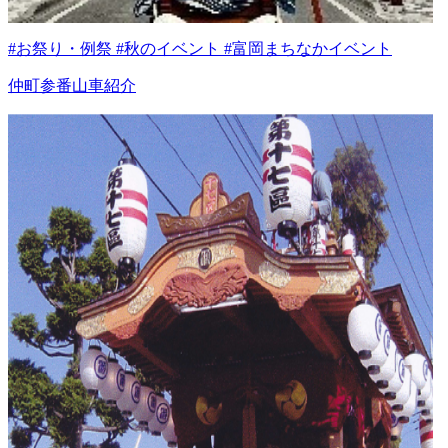
#お祭り・例祭 #秋のイベント #富岡まちなかイベント
仲町参番山車紹介