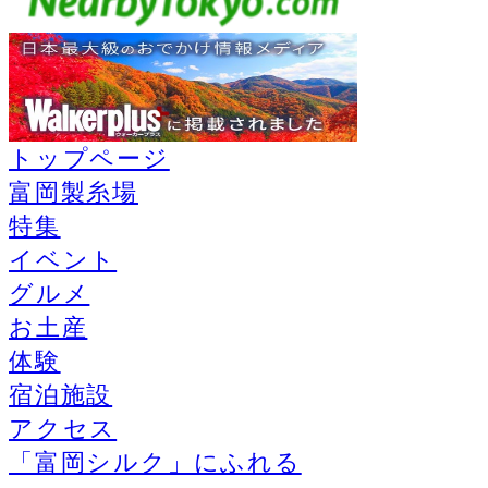
トップページ
富岡製糸場
特集
イベント
グルメ
お土産
体験
宿泊施設
アクセス
「富岡シルク」にふれる