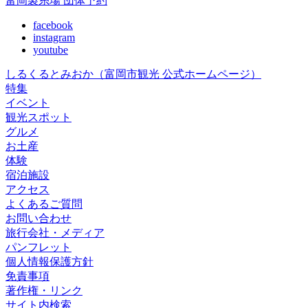
富岡製糸場 団体予約
facebook
instagram
youtube
しるくるとみおか
（富岡市観光 公式ホームページ）
特集
イベント
観光スポット
グルメ
お土産
体験
宿泊施設
アクセス
よくあるご質問
お問い合わせ
旅行会社・メディア
パンフレット
個人情報保護方針
免責事項
著作権・リンク
サイト内検索