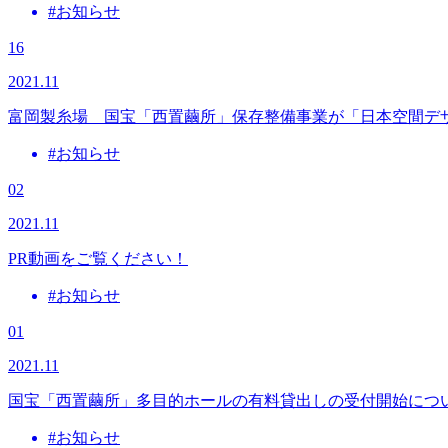
#お知らせ
16
2021.11
富岡製糸場 国宝「西置繭所」保存整備事業が「日本空間デザ
#お知らせ
02
2021.11
PR動画をご覧ください！
#お知らせ
01
2021.11
国宝「西置繭所」多目的ホールの有料貸出しの受付開始につ
#お知らせ