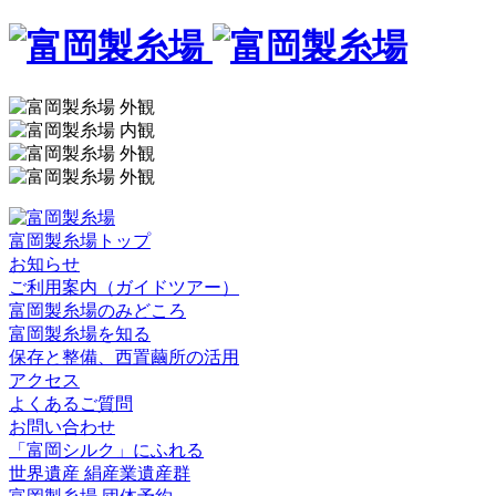
富岡製糸場トップ
お知らせ
ご利用案内（ガイドツアー）
富岡製糸場のみどころ
富岡製糸場を知る
保存と整備、西置繭所の活用
アクセス
よくあるご質問
お問い合わせ
「富岡シルク」にふれる
世界遺産 絹産業遺産群