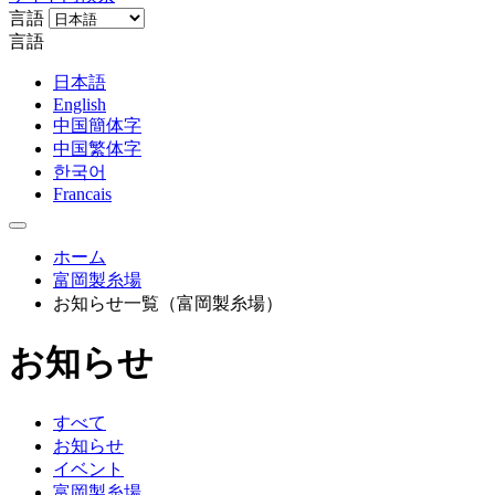
言語
言語
日本語
English
中国簡体字
中国繁体字
한국어
Francais
ホーム
富岡製糸場
お知らせ一覧（富岡製糸場）
お知らせ
すべて
お知らせ
イベント
富岡製糸場