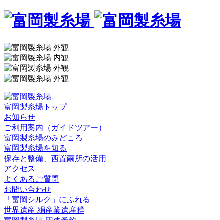
富岡製糸場トップ
お知らせ
ご利用案内（ガイドツアー）
富岡製糸場のみどころ
富岡製糸場を知る
保存と整備、西置繭所の活用
アクセス
よくあるご質問
お問い合わせ
「富岡シルク」にふれる
世界遺産 絹産業遺産群