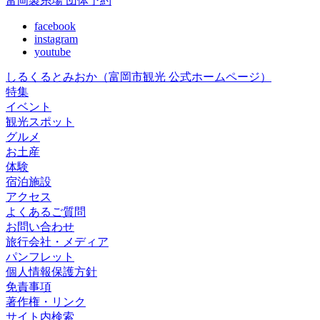
富岡製糸場 団体予約
facebook
instagram
youtube
しるくるとみおか
（富岡市観光 公式ホームページ）
特集
イベント
観光スポット
グルメ
お土産
体験
宿泊施設
アクセス
よくあるご質問
お問い合わせ
旅行会社・メディア
パンフレット
個人情報保護方針
免責事項
著作権・リンク
サイト内検索