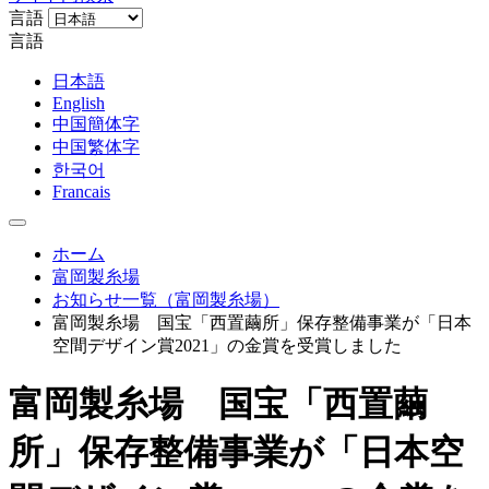
言語
言語
日本語
English
中国簡体字
中国繁体字
한국어
Francais
ホーム
富岡製糸場
お知らせ一覧（富岡製糸場）
富岡製糸場 国宝「西置繭所」保存整備事業が「日本
空間デザイン賞2021」の金賞を受賞しました
富岡製糸場 国宝「西置繭
所」保存整備事業が「日本空