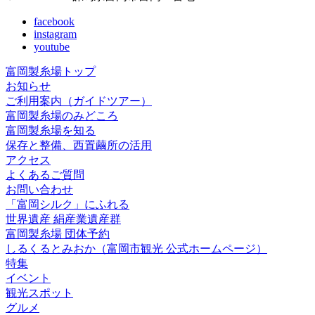
facebook
instagram
youtube
富岡製糸場トップ
お知らせ
ご利用案内（ガイドツアー）
富岡製糸場のみどころ
富岡製糸場を知る
保存と整備、西置繭所の活用
アクセス
よくあるご質問
お問い合わせ
「富岡シルク」にふれる
世界遺産 絹産業遺産群
富岡製糸場 団体予約
しるくるとみおか
（富岡市観光 公式ホームページ）
特集
イベント
観光スポット
グルメ