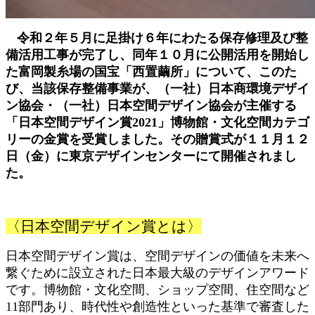
令和２年５月に足掛け６年にわたる保存修理及び整
備活用工事が完了し、同年１０月に公開活用を開始し
た富岡製糸場の国宝「西置繭所」について、このた
び、当該保存整備事業が、（一社）日本商環境デザイ
ン協会・（一社）日本空間デザイン協会が主催する
「日本空間デザイン賞2021」博物館・文化空間カテゴ
リーの金賞を受賞しました。その贈賞式が１１月１２
日（金）に東京デザインセンターにて開催されまし
た。
〈日本空間デザイン賞とは〉
日本空間デザイン賞は、空間デザインの価値を未来へ
繋ぐために設立された日本最大級のデザインアワード
です。博物館・文化空間、ショップ空間、住空間など
11部門あり、時代性や創造性といった基準で審査した