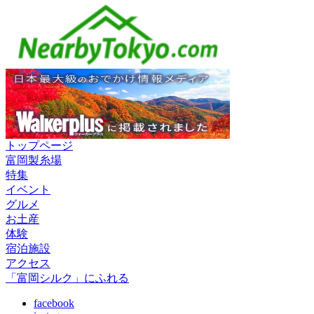
トップページ
富岡製糸場
特集
イベント
グルメ
お土産
体験
宿泊施設
アクセス
「富岡シルク」にふれる
facebook