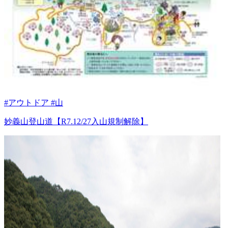
#アウトドア #山
妙義山登山道【R7.12/27入山規制解除】