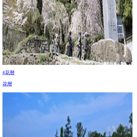
#花暦
花暦