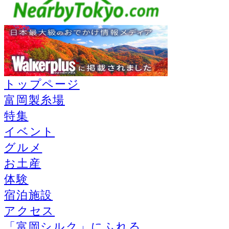
トップページ
富岡製糸場
特集
イベント
グルメ
お土産
体験
宿泊施設
アクセス
「富岡シルク」にふれる