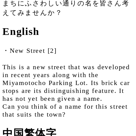
まちにふさわしい通りの名を皆さん考
えてみませんか？
English
・New Street [2]
This is a new street that was developed
in recent years along with the
Miyamotocho Parking Lot. Its brick car
stops are its distinguishing feature. It
has not yet been given a name.
Can you think of a name for this street
that suits the town?
中国繁体字