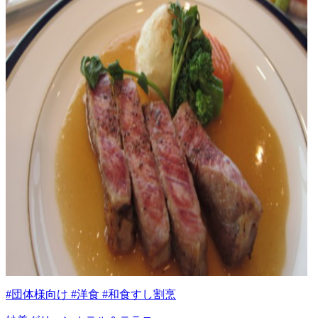
#団体様向け #洋食 #和食すし割烹