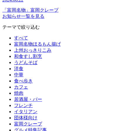
「富岡名物」富岡クレープ
お知らせ一覧を見る
テーマで絞り込む
すべて
富岡名物ほるもん揚げ
上州おっきりこみ
和食すし割烹
うどんそば
洋食
中華
食べ歩き
カフェ
焼肉
居酒屋・バー
フレンチ
イタリアン
団体様向け
富岡クレープ
グルメ特集記事