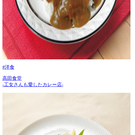
#洋食
高田食堂
-工女さんも愛したカレー店-