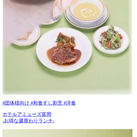
#団体様向け #和食すし割烹 #洋食
ホテルアミューズ富岡
-お得な週替わりランチ-