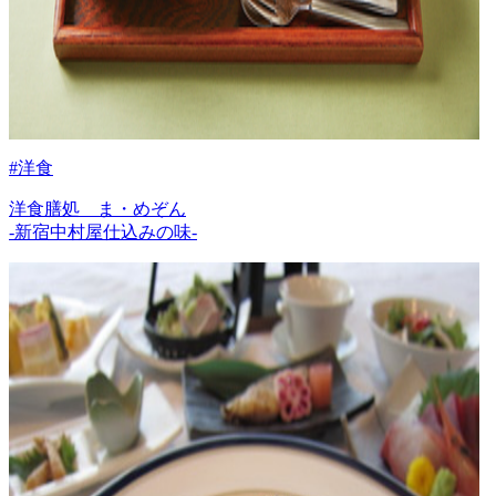
#洋食
洋食膳処 ま・めぞん
-新宿中村屋仕込みの味-