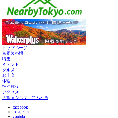
トップページ
富岡製糸場
特集
イベント
グルメ
お土産
体験
宿泊施設
アクセス
「富岡シルク」にふれる
facebook
instagram
youtube