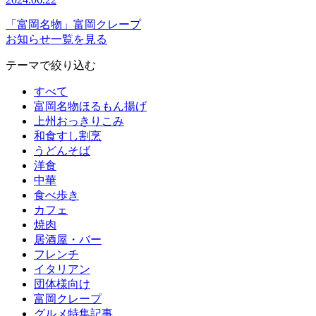
「富岡名物」富岡クレープ
お知らせ一覧を見る
テーマで絞り込む
すべて
富岡名物ほるもん揚げ
上州おっきりこみ
和食すし割烹
うどんそば
洋食
中華
食べ歩き
カフェ
焼肉
居酒屋・バー
フレンチ
イタリアン
団体様向け
富岡クレープ
グルメ特集記事