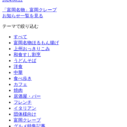
「富岡名物」富岡クレープ
お知らせ一覧を見る
テーマで絞り込む
すべて
富岡名物ほるもん揚げ
上州おっきりこみ
和食すし割烹
うどんそば
洋食
中華
食べ歩き
カフェ
焼肉
居酒屋・バー
フレンチ
イタリアン
団体様向け
富岡クレープ
グルメ特集記事