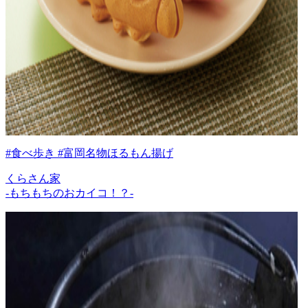
#食べ歩き #富岡名物ほるもん揚げ
くらさん家
-もちもちのおカイコ！？-