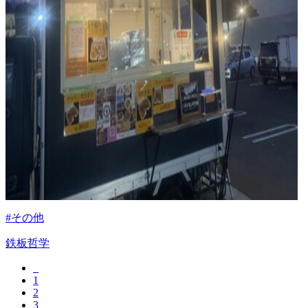
#その他
鉄板哲学
1
2
3