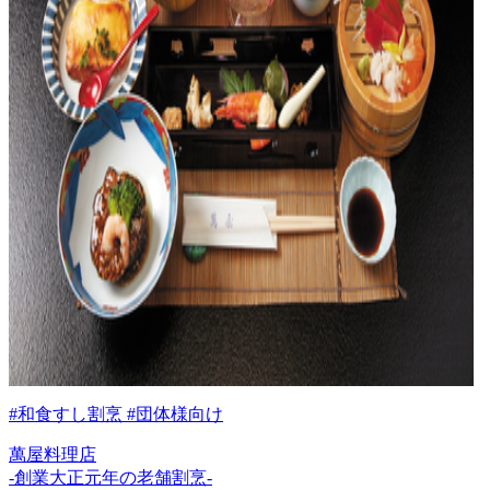
#和食すし割烹 #団体様向け
萬屋料理店
-創業大正元年の老舗割烹-