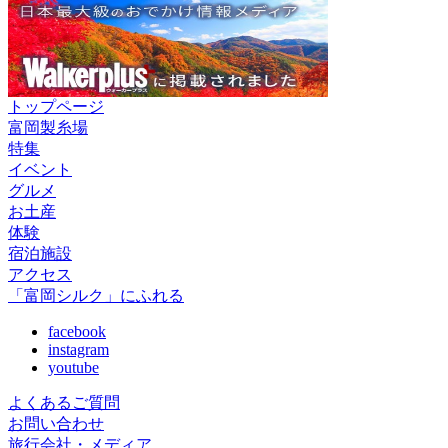
トップページ
富岡製糸場
特集
イベント
グルメ
お土産
体験
宿泊施設
アクセス
「富岡シルク」にふれる
facebook
instagram
youtube
よくあるご質問
お問い合わせ
旅行会社・メディア