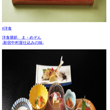
#洋食
洋食膳処 ま・めぞん
-新宿中村屋仕込みの味-