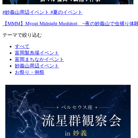
#妙義山周辺イベント #夏のイベント
【MMM】Myogi Midnight Mushitori ~夜の妙義山で虫捕り体
テーマで絞り込む
すべて
富岡製糸場イベント
富岡まちなかイベント
妙義山周辺イベント
お祭り・例祭