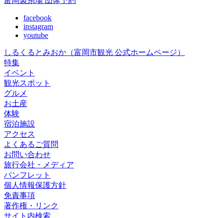
富岡製糸場 団体予約
facebook
instagram
youtube
しるくるとみおか
（富岡市観光 公式ホームページ）
特集
イベント
観光スポット
グルメ
お土産
体験
宿泊施設
アクセス
よくあるご質問
お問い合わせ
旅行会社・メディア
パンフレット
個人情報保護方針
免責事項
著作権・リンク
サイト内検索