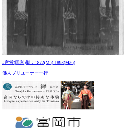
#官営(国営)期：1872(M5)-1893(M26)
佛人ブリユーナー一行