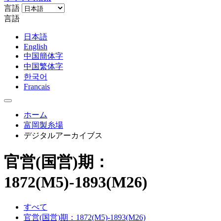
言語
言語
日本語
English
中国簡体字
中国繁体字
한국어
Francais
ホーム
富岡製糸場
デジタルアーカイブス
官営(国営)期：
1872(M5)-1893(M26)
すべて
官営(国営)期：1872(M5)-1893(M26)