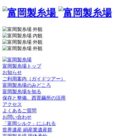
富岡製糸場トップ
お知らせ
ご利用案内（ガイドツアー）
富岡製糸場のみどころ
富岡製糸場を知る
保存と整備、西置繭所の活用
アクセス
よくあるご質問
お問い合わせ
「富岡シルク」にふれる
世界遺産 絹産業遺産群