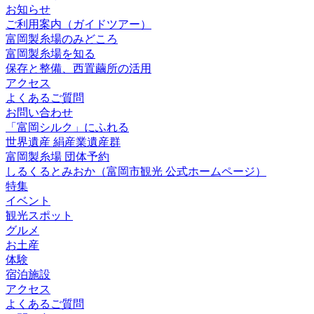
お知らせ
ご利用案内（ガイドツアー）
富岡製糸場のみどころ
富岡製糸場を知る
保存と整備、西置繭所の活用
アクセス
よくあるご質問
お問い合わせ
「富岡シルク」にふれる
世界遺産 絹産業遺産群
富岡製糸場 団体予約
しるくるとみおか
（富岡市観光 公式ホームページ）
特集
イベント
観光スポット
グルメ
お土産
体験
宿泊施設
アクセス
よくあるご質問