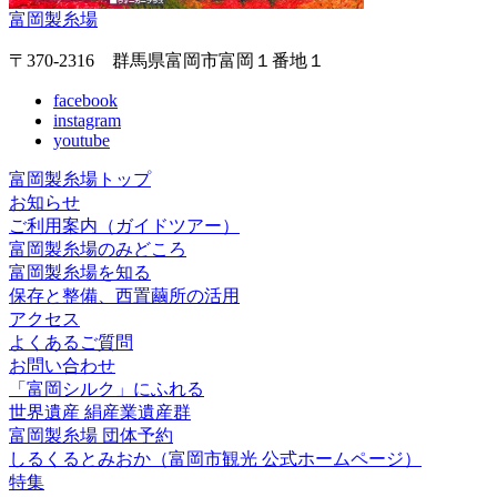
富岡製糸場
〒370-2316 群馬県富岡市富岡１番地１
facebook
instagram
youtube
富岡製糸場トップ
お知らせ
ご利用案内（ガイドツアー）
富岡製糸場のみどころ
富岡製糸場を知る
保存と整備、西置繭所の活用
アクセス
よくあるご質問
お問い合わせ
「富岡シルク」にふれる
世界遺産 絹産業遺産群
富岡製糸場 団体予約
しるくるとみおか
（富岡市観光 公式ホームページ）
特集