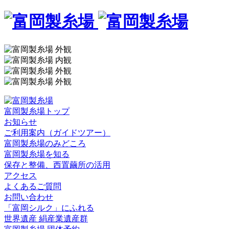
富岡製糸場トップ
お知らせ
ご利用案内（ガイドツアー）
富岡製糸場のみどころ
富岡製糸場を知る
保存と整備、西置繭所の活用
アクセス
よくあるご質問
お問い合わせ
「富岡シルク」にふれる
世界遺産 絹産業遺産群