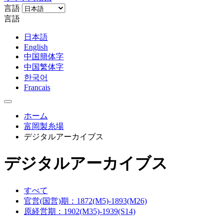
言語
言語
日本語
English
中国簡体字
中国繁体字
한국어
Francais
ホーム
富岡製糸場
デジタルアーカイブス
デジタルアーカイブス
すべて
官営(国営)期：1872(M5)-1893(M26)
原経営期：1902(M35)-1939(S14)