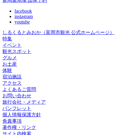
富岡製糸場 団体予約
facebook
instagram
youtube
しるくるとみおか
（富岡市観光 公式ホームページ）
特集
イベント
観光スポット
グルメ
お土産
体験
宿泊施設
アクセス
よくあるご質問
お問い合わせ
旅行会社・メディア
パンフレット
個人情報保護方針
免責事項
著作権・リンク
サイト内検索