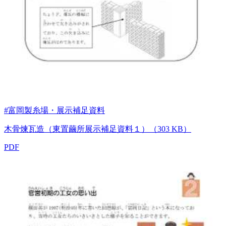
#富岡製糸場・展示補足資料
木骨煉瓦造（東置繭所展示補足資料１）（303 KB）
PDF