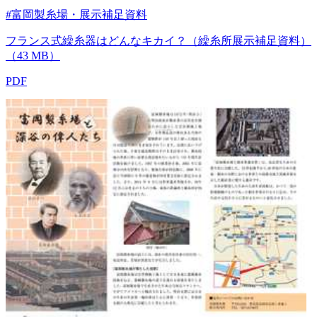
#富岡製糸場・展示補足資料
フランス式繰糸器はどんなキカイ？（繰糸所展示補足資料）
（43 MB）
PDF