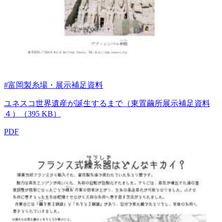
#富岡製糸場・展示補足資料
ユネスコ世界遺産が誕生するまで（東置繭所展示補足資料
４）（395 KB）
PDF