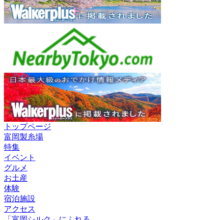
トップページ
富岡製糸場
特集
イベント
グルメ
お土産
体験
宿泊施設
アクセス
「富岡シルク」にふれる