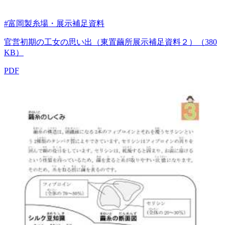
#富岡製糸場・展示補足資料
官営初期の工女の思い出（東置繭所展示補足資料２）（380
KB）
PDF