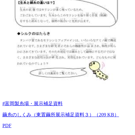
#富岡製糸場・展示補足資料
繭糸のしくみ（東置繭所展示補足資料３）（209 KB）
PDF