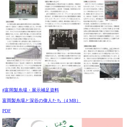
#富岡製糸場・展示補足資料
富岡製糸場と深谷の偉人たち（4 MB）
PDF