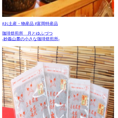
#お土産・物産品 #富岡特産品
珈琲焙煎所 月とゆふづつ
-妙義山麓の小さな珈琲焙煎所-