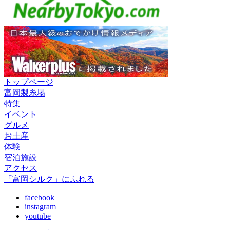
トップページ
富岡製糸場
特集
イベント
グルメ
お土産
体験
宿泊施設
アクセス
「富岡シルク」にふれる
facebook
instagram
youtube