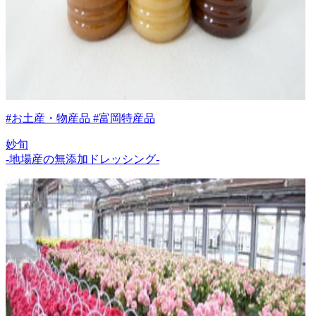
#お土産・物産品 #富岡特産品
妙旬
-地場産の無添加ドレッシング-