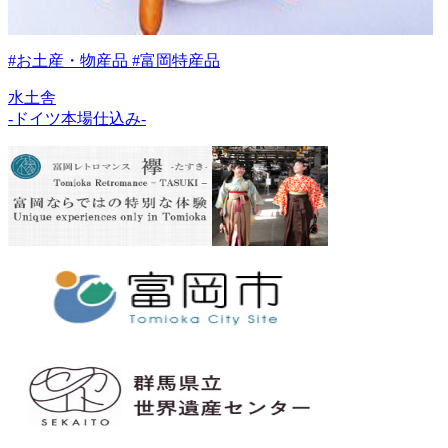
#お土産・物産品 #富岡特産品
水土舎
-ドイツ本場仕込み-