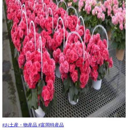
#お土産・物産品 #富岡特産品