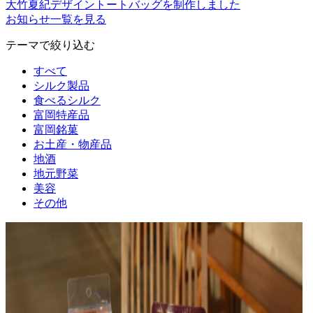
大竹夏紀デザイントートバッグを制作しました
お知らせ一覧を見る
テーマで絞り込む
すべて
シルク製品
食べるシルク
富岡特産品
富岡銘菓
お土産・物産品
地酒
地元野菜
美容
その他