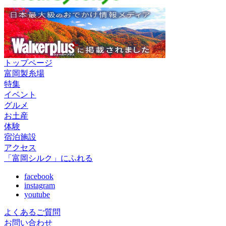
トップページ
富岡製糸場
特集
イベント
グルメ
お土産
体験
宿泊施設
アクセス
「富岡シルク」にふれる
facebook
instagram
youtube
よくあるご質問
お問い合わせ