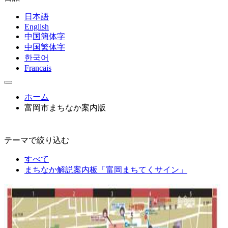
日本語
English
中国簡体字
中国繁体字
한국어
Francais
ホーム
富岡市まちなか案内版
テーマで絞り込む
すべて
まちなか解説案内板「富岡まちてくサイン」