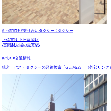
#上信電鉄 #乗り合いタクシー #タクシー
上信電鉄 上州富岡駅
-富岡製糸場の最寄駅-
#バス #交通情報
鉄道・バス・タクシーの経路検索「GunMaaS」（外部リンク