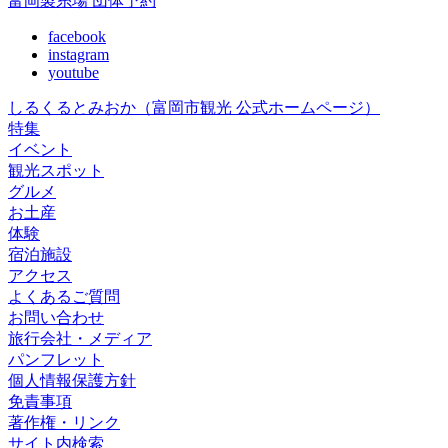
富岡製糸場 団体予約
facebook
instagram
youtube
しるくるとみおか
（富岡市観光 公式ホームページ）
特集
イベント
観光スポット
グルメ
お土産
体験
宿泊施設
アクセス
よくあるご質問
お問い合わせ
旅行会社・メディア
パンフレット
個人情報保護方針
免責事項
著作権・リンク
サイト内検索