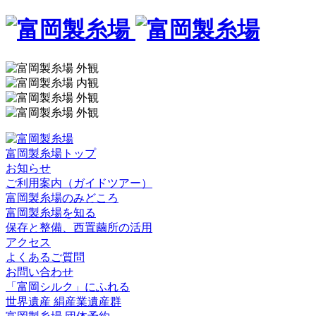
富岡製糸場トップ
お知らせ
ご利用案内（ガイドツアー）
富岡製糸場のみどころ
富岡製糸場を知る
保存と整備、西置繭所の活用
アクセス
よくあるご質問
お問い合わせ
「富岡シルク」にふれる
世界遺産 絹産業遺産群