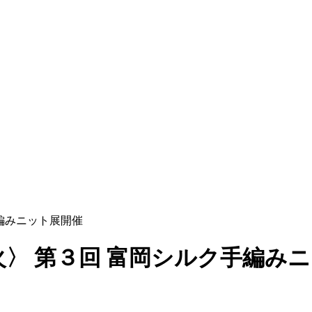
ク手編みニット展開催
27日(火〉 第３回 富岡シルク手編