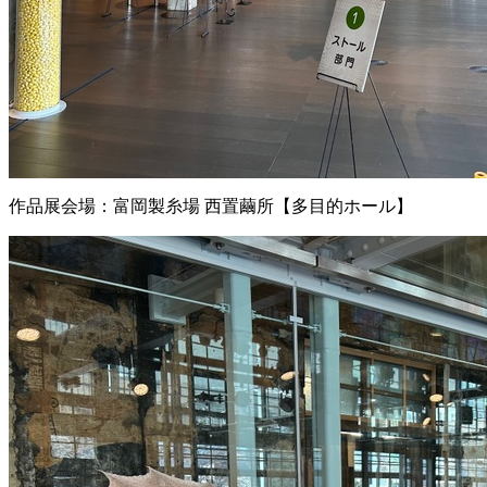
作品展会場：富岡製糸場 西置繭所【多目的ホール】