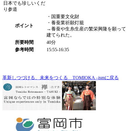
日本でも珍しいくだ
り参道
・国重要文化財
・養蚕業祈願灯籠
ポイント
→養蚕や生糸生産の繁栄興隆を願って
建てられた。
所要時間
40分
参考時間
15:55-16:35
革新しつづける、未来をつくる TOMIOKA –ismに戻る