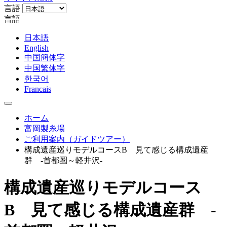
言語
言語
日本語
English
中国簡体字
中国繁体字
한국어
Francais
ホーム
富岡製糸場
ご利用案内（ガイドツアー）
構成遺産巡りモデルコースB 見て感じる構成遺産
群 -首都圏～軽井沢-
構成遺産巡りモデルコース
B 見て感じる構成遺産群 -