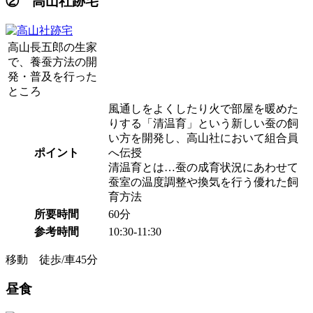
② 高山社跡宅
高山長五郎の生家
で、養蚕方法の開
発・普及を行った
ところ
風通しをよくしたり火で部屋を暖めた
りする「清温育」という新しい蚕の飼
い方を開発し、高山社において組合員
ポイント
へ伝授
清温育とは…蚕の成育状況にあわせて
蚕室の温度調整や換気を行う優れた飼
育方法
所要時間
60分
参考時間
10:30-11:30
移動 徒歩/車45分
昼食