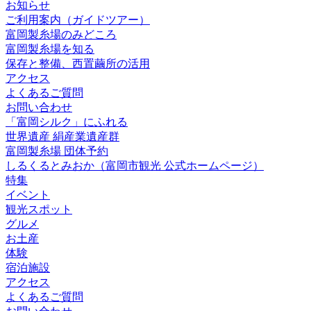
お知らせ
ご利用案内（ガイドツアー）
富岡製糸場のみどころ
富岡製糸場を知る
保存と整備、西置繭所の活用
アクセス
よくあるご質問
お問い合わせ
「富岡シルク」にふれる
世界遺産 絹産業遺産群
富岡製糸場 団体予約
しるくるとみおか
（富岡市観光 公式ホームページ）
特集
イベント
観光スポット
グルメ
お土産
体験
宿泊施設
アクセス
よくあるご質問