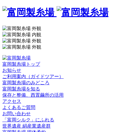
富岡製糸場トップ
お知らせ
ご利用案内（ガイドツアー）
富岡製糸場のみどころ
富岡製糸場を知る
保存と整備、西置繭所の活用
アクセス
よくあるご質問
お問い合わせ
「富岡シルク」にふれる
世界遺産 絹産業遺産群