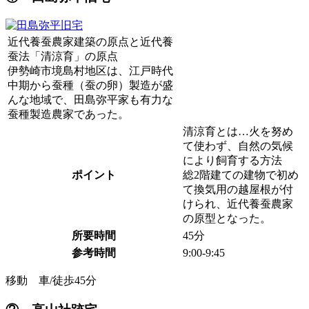
近代養蚕農家建築の原点と近代養
蚕法「清涼育」の原点
伊勢崎市境島村地区は、江戸時代
中期から蚕種（蚕の卵）製造が盛
んな地域で、田島弥平家も有力な
蚕種製造農家であった。
清涼育とは…火を努め
て使わず、自然の気候
により飼育する方法
ポイント
総2階建ての建物で初め
て換気用の越屋根が付
けられ、近代養蚕農家
の原型となった。
所要時間
45分
参考時間
9:00-9:45
移動 車/徒歩45分