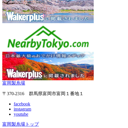
富岡製糸場
〒370-2316 群馬県富岡市富岡１番地１
facebook
instagram
youtube
富岡製糸場トップ