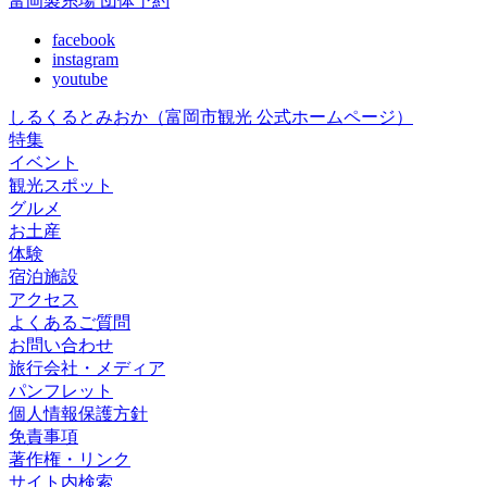
富岡製糸場 団体予約
facebook
instagram
youtube
しるくるとみおか
（富岡市観光 公式ホームページ）
特集
イベント
観光スポット
グルメ
お土産
体験
宿泊施設
アクセス
よくあるご質問
お問い合わせ
旅行会社・メディア
パンフレット
個人情報保護方針
免責事項
著作権・リンク
サイト内検索