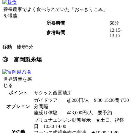
養蚕農家でよく食べられていた「おっきりこみ」
を堪能
所要時間
60分
12:15-
参考時間
13:15
移動 徒歩5分
③ 富岡製糸場
世界遺産を感
じる
ポイント
サクッと西置繭所
ガイドツアー @200円/人 9:30-15:30間で30
オプション
分間隔
座繰り体験 @3,000円/人 要予約
ブリュナエンジン動態展示 ★土日、祝祭
日 10:30-14:00
その他
フランス式繰糸機の実演 ★10:00-11:30、