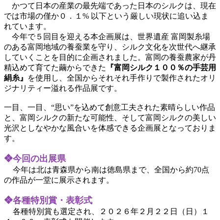
かつて日本の産業の最先端であった日本のシルクは、現在
では市場の僅か０．１
%
以下という厳しい現状に
追い込ま
れて
います
。
今年で５回目を迎える本企画展は、
世界遺産
富岡製糸場
のある富岡地域の養蚕業を守り
、
シルク文化を次世代へ
継承
していくことを目的
に
企画されました。富岡の養蚕農家が
丹
精
込めて育てた繭からできた
『
富岡シルク１００％の手芸用
絹糸
』
を使用し、全国からそれそれ手作りで
製作されたオリ
ジナリティー溢れる作品展です。
一目、一目、“思い”を込めて創意工夫された素晴らしい作品
と、富岡シルクの新たな可能性、そして富岡シルクの美しい
光沢としなやかな風合いを体感できる企画展となっておりま
す。
❖今回の出展県
今年は北は青森県から南は徳島県まで、全国から約70点
の作品が一堂に展示されます。
❖各種特別賞・表彰式
各種特別賞も選定され、２０２６年２月２２日（日）１