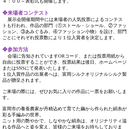
４：００～表彰式も開催します。
❖来場者コンテスト
展示会開催期間中には来場者の人気投票によるコンテス
トも行われ、作品の部門（①ストール・ショール、②ファッ
ション、③あみぐるみ、④ファッション小物）を設け、部門
ごとにそれぞれ投票数により１位入賞者を決定します。
❖参加方法
会場に告知されていますORコード、または投票用紙から
自由に投票することができ、投票結果は後日、ホームページ
またはSNSにて発表いたします。
１位入賞作品の出展者へは、富岡シルクオリジナルシルク製
品が贈呈されます。
ご来場の際には、ぜひお気に入りの作品に一票をお願いしま
す。
富岡市の養蚕農家が丹精込めて育てた繭から作られた絹糸が
彩る手編みの世界。
ニット用の艶やかで、しなやかな絹糸は、オリジナリティ溢
れる作品へと姿を変え、皆様のご来場をお待ちしておりま