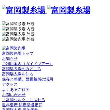
富岡製糸場トップ
お知らせ
ご利用案内（ガイドツアー）
富岡製糸場のみどころ
富岡製糸場を知る
保存と整備、西置繭所の活用
アクセス
よくあるご質問
お問い合わせ
「富岡シルク」にふれる
世界遺産 絹産業遺産群