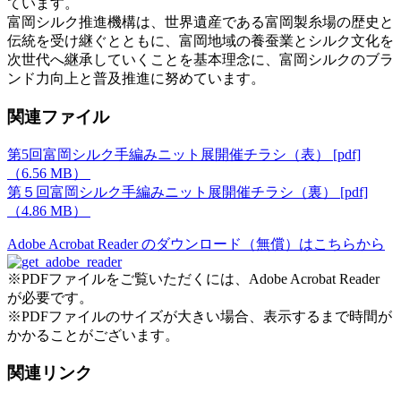
ています。
富岡シルク推進機構は、世界遺産である富岡製糸場の歴史と
伝統を受け継ぐとともに、富岡地域の養蚕業とシルク文化を
次世代へ継承していくことを基本理念に、富岡シルクのブラ
ンド力向上と普及推進に努めています。
関連ファイル
第5回富岡シルク手編みニット展開催チラシ（表） [pdf]
（6.56 MB）
第５回富岡シルク手編みニット展開催チラシ（裏） [pdf]
（4.86 MB）
Adobe Acrobat Reader のダウンロード（無償）はこちらから
※PDFファイルをご覧いただくには、Adobe Acrobat Reader
が必要です。
※PDFファイルのサイズが大きい場合、表示するまで時間が
かかることがございます。
関連リンク