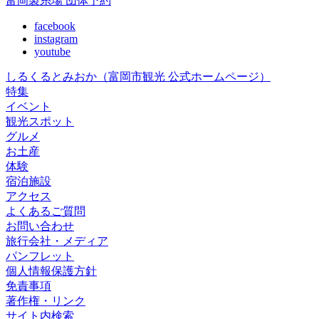
富岡製糸場 団体予約
facebook
instagram
youtube
しるくるとみおか
（富岡市観光 公式ホームページ）
特集
イベント
観光スポット
グルメ
お土産
体験
宿泊施設
アクセス
よくあるご質問
お問い合わせ
旅行会社・メディア
パンフレット
個人情報保護方針
免責事項
著作権・リンク
サイト内検索