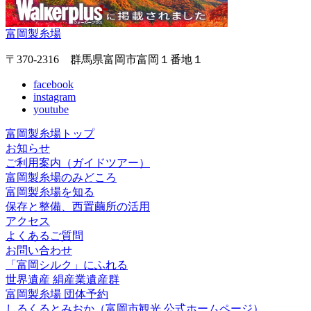
富岡製糸場
〒370-2316 群馬県富岡市富岡１番地１
facebook
instagram
youtube
富岡製糸場トップ
お知らせ
ご利用案内（ガイドツアー）
富岡製糸場のみどころ
富岡製糸場を知る
保存と整備、西置繭所の活用
アクセス
よくあるご質問
お問い合わせ
「富岡シルク」にふれる
世界遺産 絹産業遺産群
富岡製糸場 団体予約
しるくるとみおか
（富岡市観光 公式ホームページ）