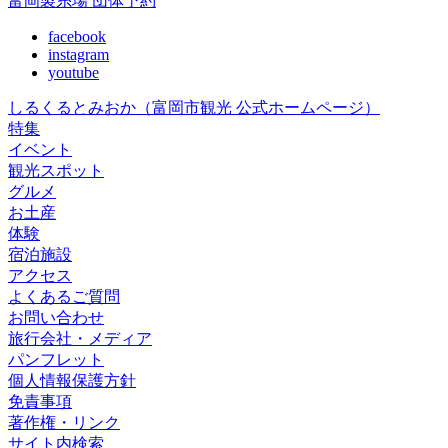
富岡製糸場 団体予約
facebook
instagram
youtube
しるくるとみおか
（富岡市観光 公式ホームページ）
特集
イベント
観光スポット
グルメ
お土産
体験
宿泊施設
アクセス
よくあるご質問
お問い合わせ
旅行会社・メディア
パンフレット
個人情報保護方針
免責事項
著作権・リンク
サイト内検索