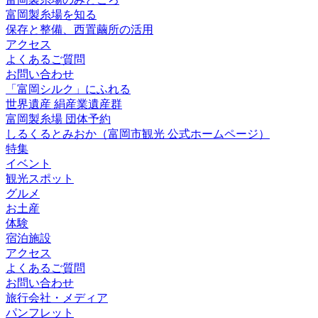
富岡製糸場を知る
保存と整備、西置繭所の活用
アクセス
よくあるご質問
お問い合わせ
「富岡シルク」にふれる
世界遺産 絹産業遺産群
富岡製糸場 団体予約
しるくるとみおか
（富岡市観光 公式ホームページ）
特集
イベント
観光スポット
グルメ
お土産
体験
宿泊施設
アクセス
よくあるご質問
お問い合わせ
旅行会社・メディア
パンフレット