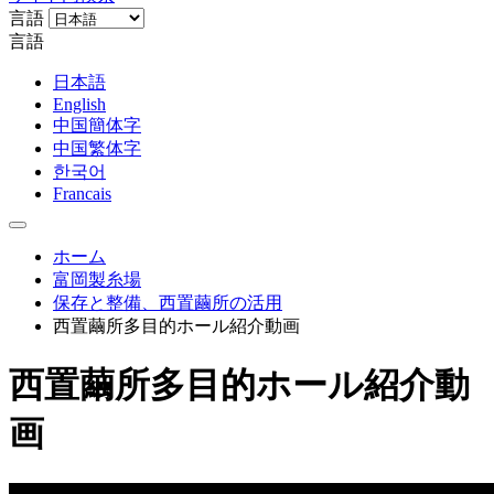
言語
言語
日本語
English
中国簡体字
中国繁体字
한국어
Francais
ホーム
富岡製糸場
保存と整備、西置繭所の活用
西置繭所多目的ホール紹介動画
西置繭所多目的ホール紹介動
画