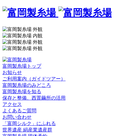
富岡製糸場トップ
お知らせ
ご利用案内（ガイドツアー）
富岡製糸場のみどころ
富岡製糸場を知る
保存と整備、西置繭所の活用
アクセス
よくあるご質問
お問い合わせ
「富岡シルク」にふれる
世界遺産 絹産業遺産群