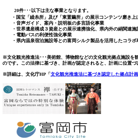
20件･･･以下は主な事業となります。
・国宝「繰糸所」及び「東置繭所」の展示コンテンツ磨き上
・音声ガイド、案内・説明板の多言語化事業
・世界遺産構成３資産との展示連携強化、県内外の絹関連施
・電動バスの利便性強化事業
・県内温泉宿泊施設等との富岡シルク製品を活用したコラボ
※文化観光推進法･･･美術館、博物館などの文化観光拠点施設
のです。この法律に基づき、計画が認定されると、計画に位置づ
※詳細は、文化庁HP「
文化観光推進法に基づき認定した拠点計