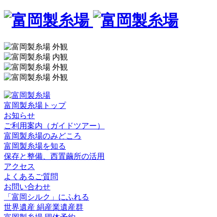
富岡製糸場トップ
お知らせ
ご利用案内（ガイドツアー）
富岡製糸場のみどころ
富岡製糸場を知る
保存と整備、西置繭所の活用
アクセス
よくあるご質問
お問い合わせ
「富岡シルク」にふれる
世界遺産 絹産業遺産群