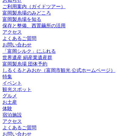
お知らせ
ご利用案内（ガイドツアー）
富岡製糸場のみどころ
富岡製糸場を知る
保存と整備、西置繭所の活用
アクセス
よくあるご質問
お問い合わせ
「富岡シルク」にふれる
世界遺産 絹産業遺産群
富岡製糸場 団体予約
しるくるとみおか
（富岡市観光 公式ホームページ）
特集
イベント
観光スポット
グルメ
お土産
体験
宿泊施設
アクセス
よくあるご質問
お問い合わせ