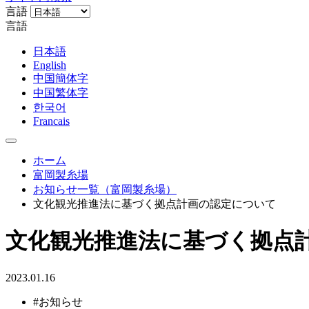
言語
言語
日本語
English
中国簡体字
中国繁体字
한국어
Francais
ホーム
富岡製糸場
お知らせ一覧（富岡製糸場）
文化観光推進法に基づく拠点計画の認定について
文化観光推進法に基づく拠点
2023.01.16
#お知らせ