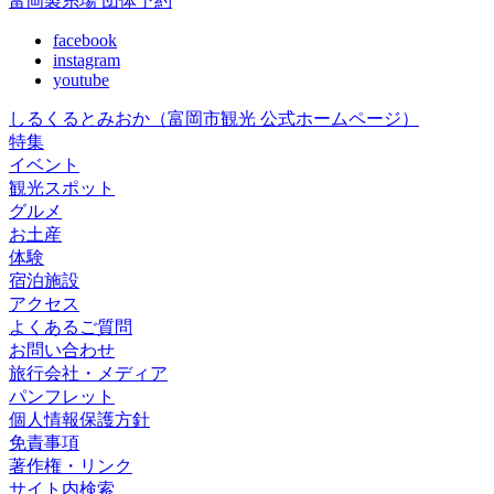
富岡製糸場 団体予約
facebook
instagram
youtube
しるくるとみおか
（富岡市観光 公式ホームページ）
特集
イベント
観光スポット
グルメ
お土産
体験
宿泊施設
アクセス
よくあるご質問
お問い合わせ
旅行会社・メディア
パンフレット
個人情報保護方針
免責事項
著作権・リンク
サイト内検索