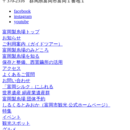
〒370-2316 群馬県富岡市富岡１番地１
facebook
instagram
youtube
富岡製糸場トップ
お知らせ
ご利用案内（ガイドツアー）
富岡製糸場のみどころ
富岡製糸場を知る
保存と整備、西置繭所の活用
アクセス
よくあるご質問
お問い合わせ
「富岡シルク」にふれる
世界遺産 絹産業遺産群
富岡製糸場 団体予約
しるくるとみおか
（富岡市観光 公式ホームページ）
特集
イベント
観光スポット
グルメ