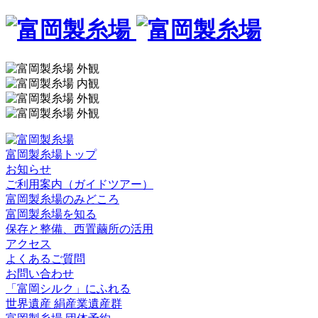
富岡製糸場トップ
お知らせ
ご利用案内（ガイドツアー）
富岡製糸場のみどころ
富岡製糸場を知る
保存と整備、西置繭所の活用
アクセス
よくあるご質問
お問い合わせ
「富岡シルク」にふれる
世界遺産 絹産業遺産群