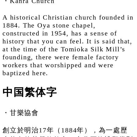
・Kanra Church
A historical Christian church founded in
1884. The Oya stone chapel,
constructed in 1954, has a sense of
history that you can feel. It is said that,
at the time of the Tomioka Silk Mill’s
founding, there were female factory
workers that worshipped and were
baptized here.
中国繁体字
・甘樂協會
創立於明治17年（1884年），為一處歷