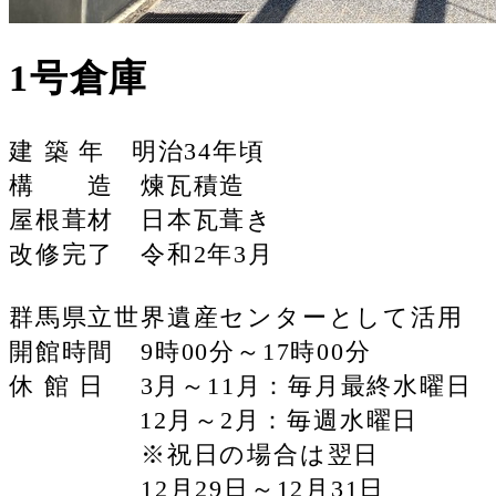
1号倉庫
建 築 年 明治34年頃
構 造 煉瓦積造
屋根葺材 日本瓦葺き
改修完了 令和2年3月
群馬県立世界遺産センターとして活用
開館時間 9時00分～17時00分
休 館 日 3月～11月：毎月最終水曜日
12月～2月：毎週水曜日
※祝日の場合は翌日
12月29日～12月31日