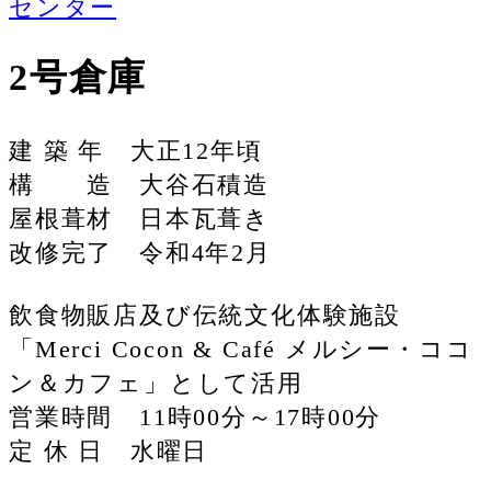
センター
2号倉庫
建 築 年 大正12年頃
構 造 大谷石積造
屋根葺材 日本瓦葺き
改修完了 令和4年2月
飲食物販店及び伝統文化体験施設
「Merci Cocon & Café メルシー・ココ
ン＆カフェ」として活用
営業時間 11時00分～17時00分
定 休 日 水曜日