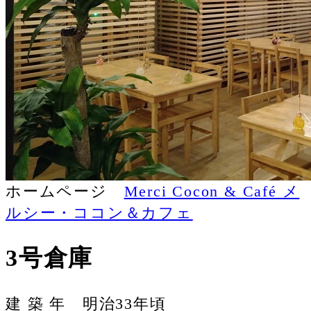
ホームページ
Merci Cocon & Café メ
ルシー・ココン＆カフェ
3号倉庫
建 築 年 明治33年頃