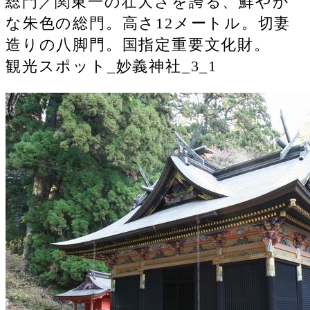
総門／関東一の壮大さを誇る、鮮やか
な朱色の総門。高さ12メートル。切妻
造りの八脚門。国指定重要文化財。
観光スポット_妙義神社_3_1