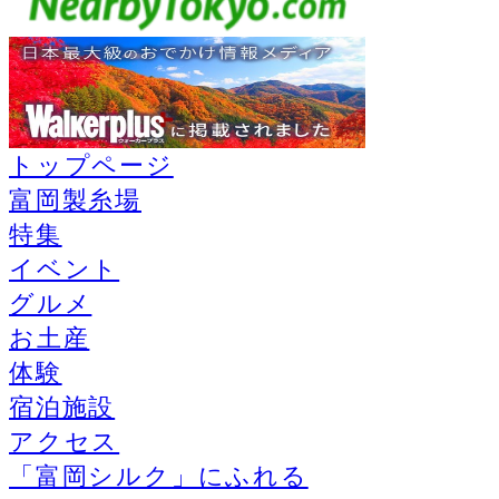
トップページ
富岡製糸場
特集
イベント
グルメ
お土産
体験
宿泊施設
アクセス
「富岡シルク」にふれる