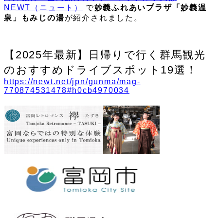
NEWT（ニュート）
で
妙義ふれあいプラザ「妙義温
泉」もみじの湯
が紹介されました。
【2025年最新】日帰りで行く群馬観光
のおすすめドライブスポット19選！
https://newt.net/jpn/gunma/mag-
770874531478#h0cb4970034