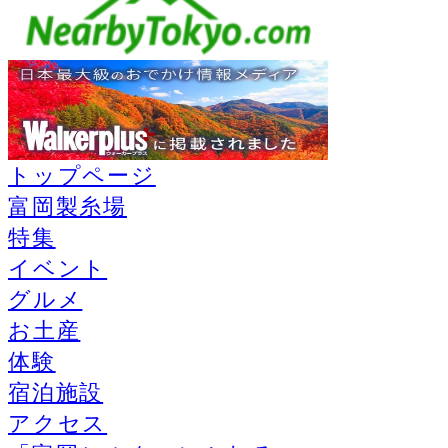
トップページ
富岡製糸場
特集
イベント
グルメ
お土産
体験
宿泊施設
アクセス