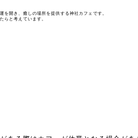
運を開き、癒しの場所を提供
する神社カフェです
。
たらと
考えています
。