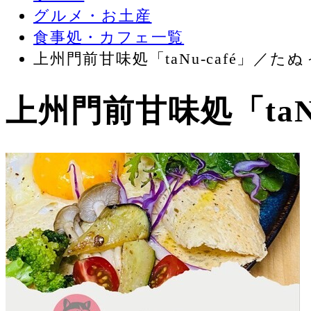
グルメ・お土産
食事処・カフェ一覧
上州門前甘味処「taNu-café」／た
上州門前甘味処「taN