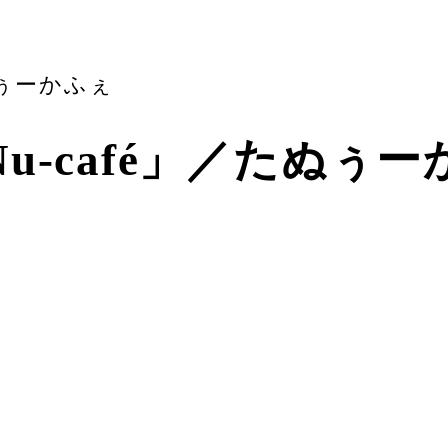
ぬぅーかふぇ
u-café」／たぬぅ