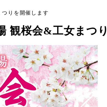
女まつりを開催します
糸場 観桜会&工女まつ