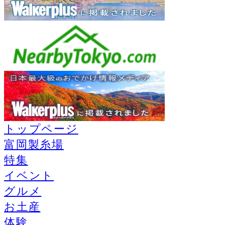
トップページ
富岡製糸場
特集
イベント
グルメ
お土産
体験