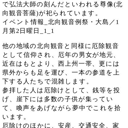
で弘法大師の刻んだといわれる尊像(北
向観音菩薩)が祀られています。
イベント情報_北向観音例祭・大島／1
月第2日曜日_1_1
他の地域の北向観音と同様に厄除観音
として信仰され、厄年の男女が地元、
近在はもとより、西上州一帯、更には
県外からも足を運び、一本の参道を上
下する人たちで混雑します。
参拝した人は厄除けとして、銭等を投
げ、崖下には多数の子供が集ってい
て、喚声をあげながら夢中でこれを拾
います。
厄除けのほかに、安産、交通安全、家