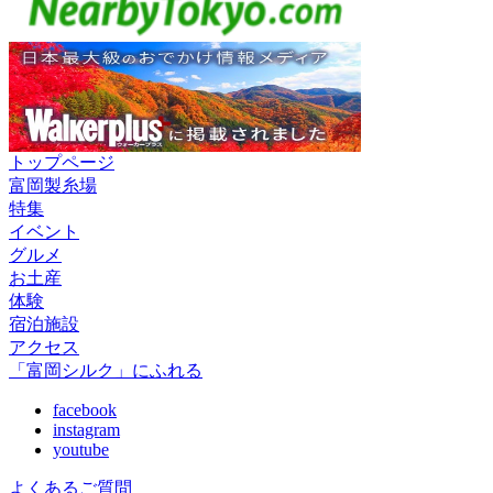
トップページ
富岡製糸場
特集
イベント
グルメ
お土産
体験
宿泊施設
アクセス
「富岡シルク」にふれる
facebook
instagram
youtube
よくあるご質問