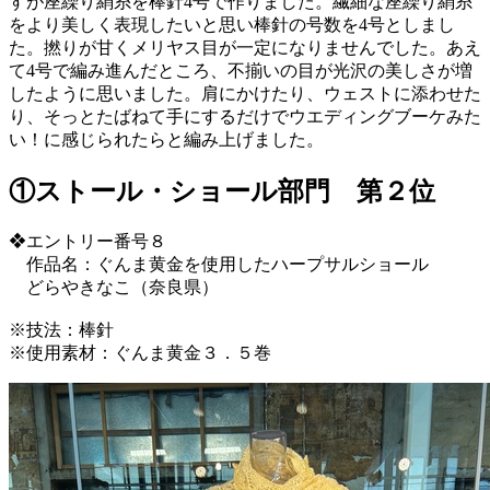
すが座繰り絹糸を棒針4号で作りました。繊細な座繰り絹糸
をより美しく表現したいと思い棒針の号数を4号としまし
た。撚りが甘くメリヤス目が一定になりませんでした。あえ
て4号で編み進んだところ、不揃いの目が光沢の美しさが増
したように思いました。肩にかけたり、ウェストに添わせた
り、そっとたばねて手にするだけでウエディングブーケみた
い！に感じられたらと編み上げました。
①ストール・ショール部門 第２位
❖エントリー番号８
作品名：ぐんま黄金を使用したハープサルショール
どらやきなこ（奈良県）
※技法：棒針
※使用素材：ぐんま黄金３．５巻