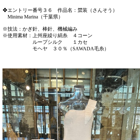
❖エントリー番号３６ 作品名：䗝装（さんそう）
Minima Marina（千葉県）
※技法：かぎ針、棒針、機械編み
※使用素材：上州座繰り絹糸 ４コーン
ループシルク １カセ
モヘヤ ３０％（SAWADA毛糸）