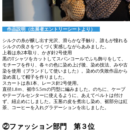
作品説明（出展者エントリーシートより）
シルクの糸が醸し出す光沢、滑らかな手触り、誰もが憧れる
シルクの良さをつくづく実感しながらあみました。
上着は糸2本取り、かぎ針2号使用
黒のTシャツをカットしてスパンコールでふち飾りをして、
モチーフを作り、各々の色に染め上げ後、染め技法、みや古
染を使用（ブランドして使いました）。染めの失敗作品から
染め直して帽子を作りました。
スカートは糸1本、レース針2号使用。
直径1.8ｍ、裾巾5.5ｍの円型に編みました。のちに、ケープ
やテーブルセンターに使えるように、あえてベルトは付け
ず、紐止めにしました。玉葱の皮を煮出し染め、裾部分は紅
茶、コーヒーを入れグラデーションを出しました。
②ファッション部門 第３位