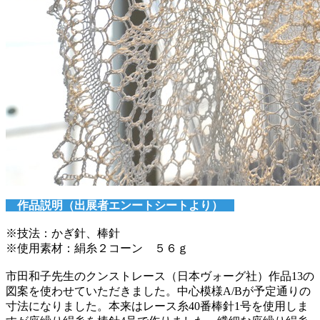
作品説明（出展者エン
ートシートより）
）
※技法：かぎ針、棒針
※使用素材：絹糸２コーン ５６ｇ
市田和子先生のクンストレース（日本ヴォーグ社）作品13の
図案を使わせていただきました。中心模様A/Bが予定通りの
寸法になりました。本来はレース糸40番棒針1号を使用しま