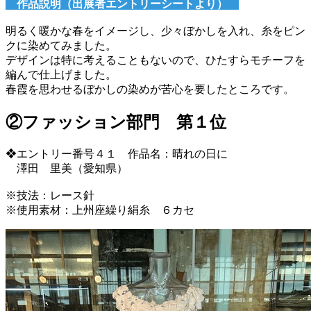
作品説明（出展者エントリーシートより）
明るく暖かな春をイメージし、少々ぼかしを入れ、糸をピン
クに染めてみました。
デザインは特に考えることもないので、ひたすらモチーフを
編んで仕上げました。
春霞を思わせるぼかしの染めが苦心を要したところです。
②ファッション部門 第１位
❖エントリー番号４１ 作品名：晴れの日に
澤田 里美（愛知県）
※技法：レース針
※使用素材：上州座繰り絹糸 ６カセ