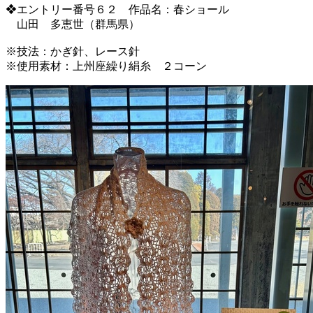
❖エントリー番号６２ 作品名：春ショール
山田 多恵世（群馬県）
※技法：かぎ針、レース針
※使用素材：上州座繰り絹糸 ２コーン