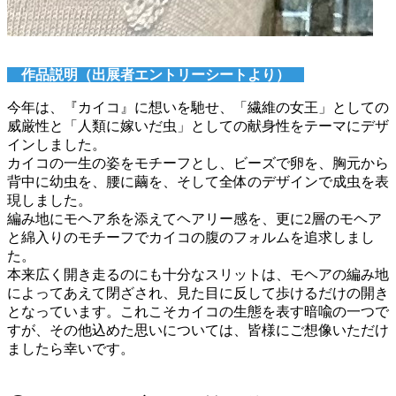
作品説明（出展者エントリーシートより）
今年は、『カイコ』に想いを馳せ、「繊維の女王」としての
威厳性と「人類に嫁いだ虫」としての献身性をテーマにデザ
インしました。
カイコの一生の姿をモチーフとし、ビーズで卵を、胸元から
背中に幼虫を、腰に繭を、そして全体のデザインで成虫を表
現しました。
編み地にモヘア糸を添えてヘアリー感を、更に2層のモヘア
と綿入りのモチーフでカイコの腹のフォルムを追求しまし
た。
本来広く開き走るのにも十分なスリットは、モヘアの編み地
によってあえて閉ざされ、見た目に反して歩けるだけの開き
となっています。これこそカイコの生態を表す暗喩の一つで
すが、その他込めた思いについては、皆様にご想像いただけ
ましたら幸いです。