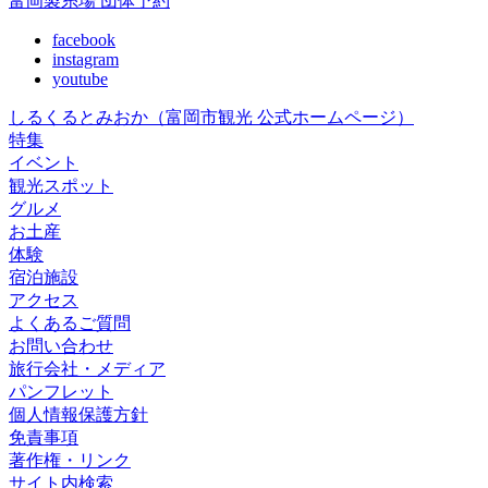
富岡製糸場 団体予約
facebook
instagram
youtube
しるくるとみおか
（富岡市観光 公式ホームページ）
特集
イベント
観光スポット
グルメ
お土産
体験
宿泊施設
アクセス
よくあるご質問
お問い合わせ
旅行会社・メディア
パンフレット
個人情報保護方針
免責事項
著作権・リンク
サイト内検索