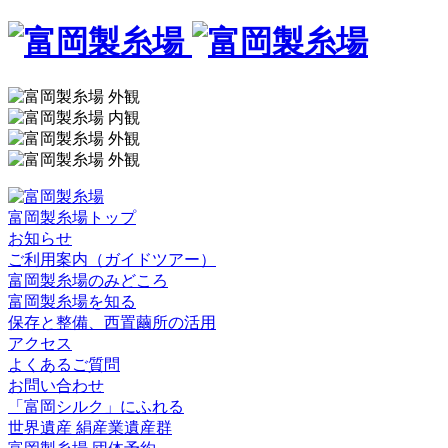
富岡製糸場トップ
お知らせ
ご利用案内（ガイドツアー）
富岡製糸場のみどころ
富岡製糸場を知る
保存と整備、西置繭所の活用
アクセス
よくあるご質問
お問い合わせ
「富岡シルク」にふれる
世界遺産 絹産業遺産群