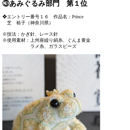
③あみぐるみ部門 第１位
❖エントリー番号１６ 作品名：Prince
芝 裕子（神奈川県）
※技法：かぎ針、レース針
※使用素材：上州座繰り絹糸、ぐんま黄金
ラメ糸、ガラスビーズ