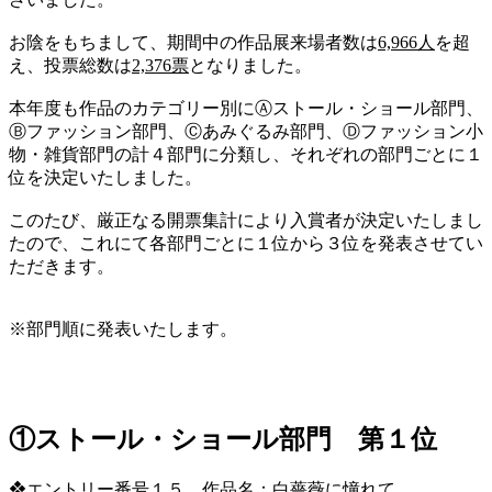
お陰をもちまして、期間中の作品展来場者数は
6,966人
を超
え、投票総数は
2,376票
となりました。
本年度も作品のカテゴリー別にⒶストール・ショール部門、
Ⓑファッション部門、Ⓒあみぐるみ部門、Ⓓファッション小
物・雑貨部門の計４部門に分類し、それぞれの部門ごとに１
位を決定いたしました。
このたび、厳正なる開票集計により入賞者が決定いたしまし
たので、これにて各部門ごとに１位から３位を発表させてい
ただきます。
※部門順に発表いたします。
①ストール・ショール部門 第１位
❖エントリー番号１５ 作品名：白薔薇に憧れて。