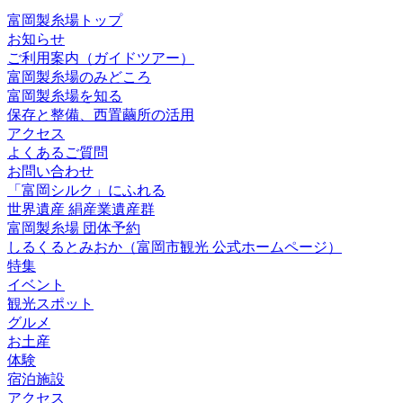
富岡製糸場トップ
お知らせ
ご利用案内（ガイドツアー）
富岡製糸場のみどころ
富岡製糸場を知る
保存と整備、西置繭所の活用
アクセス
よくあるご質問
お問い合わせ
「富岡シルク」にふれる
世界遺産 絹産業遺産群
富岡製糸場 団体予約
しるくるとみおか
（富岡市観光 公式ホームページ）
特集
イベント
観光スポット
グルメ
お土産
体験
宿泊施設
アクセス