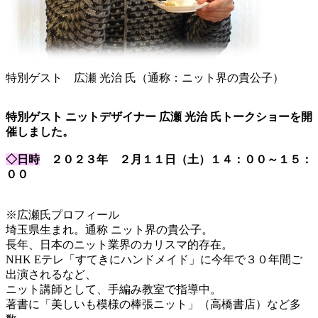
特別ゲスト 広瀬 光治 氏（通称：ニット界の貴公子）
特別ゲスト ニットデザイナー 広瀬 光治 氏トークショーを開
催しました。
◇日時
２０２３年 ２月１１日（土）１４：００～１５：
００
※広瀬氏プロフィール
埼玉県生まれ。通称 ニット界の貴公子。
長年、日本のニット業界のカリスマ的存在。
NHK Eテレ「すてきにハンドメイド」に今年で３０年間ご
出演されるなど、
ニット講師として、手編み教室で指導中。
著書に「美しいも模様の棒張ニット」（高橋書店）など多