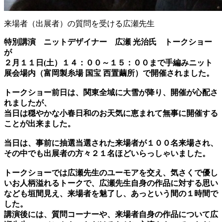
来場者（出展者）の質問を受ける広瀬先生
特別講演 ニットデザイナー 広瀬 光治氏 トークショー
が
２月１１日(土）１４：００～１５：００まで手編みニット
展会場内（富岡製糸場 国宝 西置繭所）で開催されました。
トークショー前日は、関東全域に大雪が降り、開催が心配さ
れましたが、
当日は穏やかな小春日和のお天気に恵まれて無事に開催する
ことが出来ました。
当日は、事前に抽選当選された来場者が１００名来場され、
その中でも出展者の方々２１名ほどいらっしゃいました。
トークショーでは広瀬先生のユーモアを交え、気さくで優し
いお人柄溢れるトークで、広瀬先生自身の作品に対する思い
なども垣間見え、来場者を魅了し、あっという間の１時間で
した。
講演後には、質問コーナーや、来場者自身の作品について広