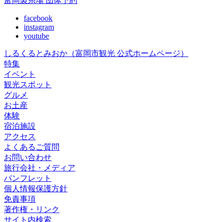
富岡製糸場 団体予約
facebook
instagram
youtube
しるくるとみおか
（富岡市観光 公式ホームページ）
特集
イベント
観光スポット
グルメ
お土産
体験
宿泊施設
アクセス
よくあるご質問
お問い合わせ
旅行会社・メディア
パンフレット
個人情報保護方針
免責事項
著作権・リンク
サイト内検索