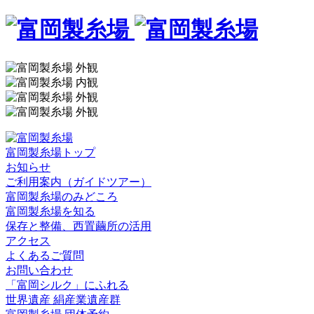
富岡製糸場トップ
お知らせ
ご利用案内（ガイドツアー）
富岡製糸場のみどころ
富岡製糸場を知る
保存と整備、西置繭所の活用
アクセス
よくあるご質問
お問い合わせ
「富岡シルク」にふれる
世界遺産 絹産業遺産群