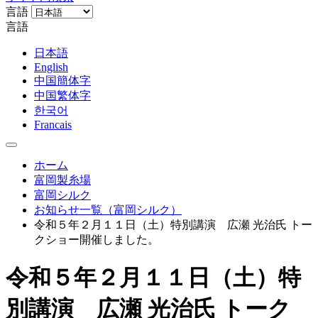
言語
言語
日本語
English
中国簡体字
中国繁体字
한국어
Francais
ホーム
富岡製糸場
富岡シルク
お知らせ一覧（富岡シルク）
令和５年２月１１日（土）特別講演 広瀬 光治氏 トー
クショー開催しました。
令和５年２月１１日（土）特
別講演 広瀬 光治氏 トーク