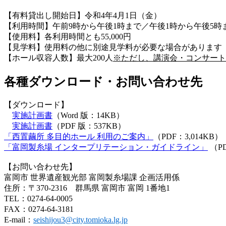
【有料貸出し開始日】令和4年4月1日（金）
【利用時間】午前9時から午後1時まで／午後1時から午後5時
【使用料】各利用時間とも55,000円
【見学料】使用料の他に別途見学料が必要な場合があります
【ホール収容人数】最大200人
※ただし、講演会・コンサート
各種ダウンロード・お問い合わせ先
【ダウンロード】
実施計画書
（Word 版：14KB）
実施計画書
（PDF 版：537KB）
「西置繭所 多目的ホール 利用のご案内」
（PDF：3,014KB）
「富岡製糸場 インタープリテーション・ガイドライン」
（PD
【お問い合わせ先】
富岡市 世界遺産観光部 富岡製糸場課 企画活用係
住所：〒370-2316 群馬県 富岡市 富岡 1番地1
TEL：0274-64-0005
FAX：0274-64-3181
E-mail：
seishijou3@city.tomioka.lg.jp