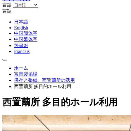
言語
言語
日本語
English
中国簡体字
中国繁体字
한국어
Francais
ホーム
富岡製糸場
保存と整備、西置繭所の活用
西置繭所 多目的ホール利用
西置繭所 多目的ホール利用