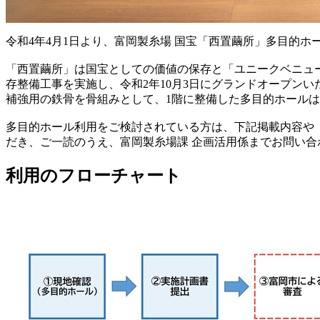
令和4年4月1日より、富岡製糸場 国宝「西置繭所」多目的
「西置繭所」は国宝としての価値の保存と「ユニークベニュ
存整備工事を実施し、令和2年10月3日にグランドオープンい
補強用の鉄骨を骨組みとして、1階に整備した多目的ホール
多目的ホール利用をご検討されている方は、下記掲載内容や「
だき、ご一読のうえ、富岡製糸場課 企画活用係までお問い合
利用のフローチャート