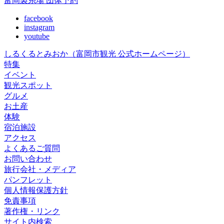
富岡製糸場 団体予約
facebook
instagram
youtube
しるくるとみおか
（富岡市観光 公式ホームページ）
特集
イベント
観光スポット
グルメ
お土産
体験
宿泊施設
アクセス
よくあるご質問
お問い合わせ
旅行会社・メディア
パンフレット
個人情報保護方針
免責事項
著作権・リンク
サイト内検索