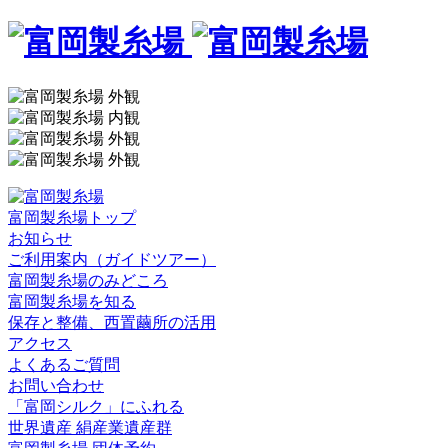
富岡製糸場トップ
お知らせ
ご利用案内（ガイドツアー）
富岡製糸場のみどころ
富岡製糸場を知る
保存と整備、西置繭所の活用
アクセス
よくあるご質問
お問い合わせ
「富岡シルク」にふれる
世界遺産 絹産業遺産群