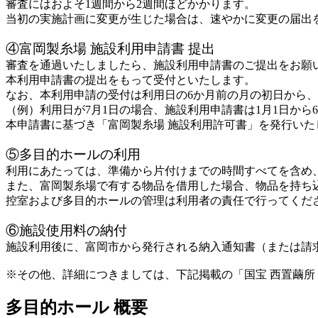
審査にはおよそ1週間から2週間ほどかかります。
当初の実施計画に変更が生じた場合は、速やかに変更の届出
④富岡製糸場 施設利用申請書 提出
審査を通過いたしましたら、施設利用申請書のご提出をお願
本利用申請書の提出をもって受付といたします。
なお、本利用申請の受付は利用日の6か月前の月の初日から、
（例）利用日が7月1日の場合、施設利用申請書は1月1日から
本申請書に基づき「富岡製糸場 施設利用許可書」を発行いた
⑤多目的ホールの利用
利用にあたっては、準備から片付けまでの時間すべてを含め
また、富岡製糸場で有する物品を借用した場合、物品を持ち
控室および多目的ホールの管理は利用者の責任で行ってくだ
⑥施設使用料の納付
施設利用後に、富岡市から発行される納入通知書（または請
※その他、詳細につきましては、下記掲載の「国宝 西置繭所
多目的ホール 概要