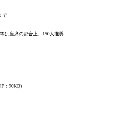
まで
等は座席の都合上、150人推奨
F：90KB)