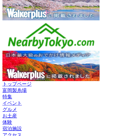
トップページ
富岡製糸場
特集
イベント
グルメ
お土産
体験
宿泊施設
アクセス