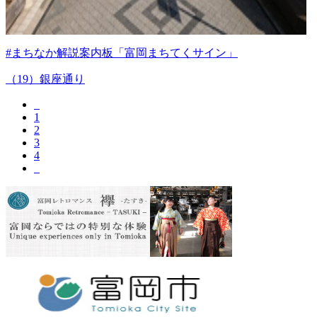
#まちなか解説案内板「富岡まちてくサイン」
（19）銀座通り
1
2
3
4