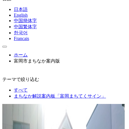
日本語
English
中国簡体字
中国繁体字
한국어
Francais
ホーム
富岡市まちなか案内版
テーマで絞り込む
すべて
まちなか解説案内板「富岡まちてくサイン」