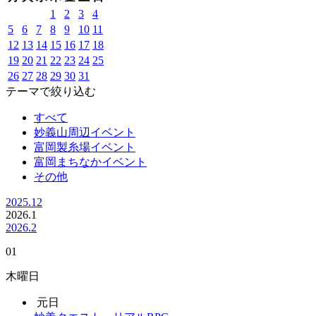
1
2
3
4
5
6
7
8
9
10
11
12
13
14
15
16
17
18
19
20
21
22
23
24
25
26
27
28
29
30
31
テーマで絞り込む
すべて
妙義山周辺イベント
富岡製糸場イベント
富岡まちなかイベント
その他
2025.12
2026.
1
2026.2
01
木曜日
元日