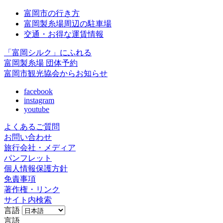
富岡市の行き方
富岡製糸場周辺の駐車場
交通・お得な運賃情報
「富岡シルク」にふれる
富岡製糸場 団体予約
富岡市観光協会からお知らせ
facebook
instagram
youtube
よくあるご質問
お問い合わせ
旅行会社・メディア
パンフレット
個人情報保護方針
免責事項
著作権・リンク
サイト内検索
言語
言語