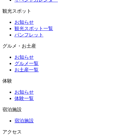
観光スポット
お知らせ
観光スポット一覧
パンフレット
グルメ・お土産
お知らせ
グルメ一覧
お土産一覧
体験
お知らせ
体験一覧
宿泊施設
宿泊施設
アクセス