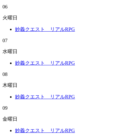
06
火曜日
妙義クエスト リアルRPG
07
水曜日
妙義クエスト リアルRPG
08
木曜日
妙義クエスト リアルRPG
09
金曜日
妙義クエスト リアルRPG