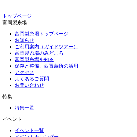
トップページ
富岡製糸場
富岡製糸場トップページ
お知らせ
ご利用案内（ガイドツアー）
富岡製糸場のみどころ
富岡製糸場を知る
保存と整備、西置繭所の活用
アクセス
よくあるご質問
お問い合わせ
特集
特集一覧
イベント
イベント一覧
イベントカレンダー