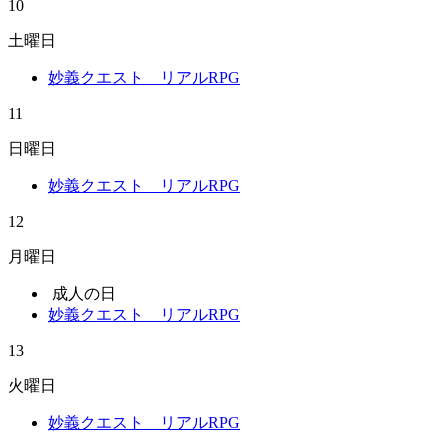
10
土曜日
妙義クエスト リアルRPG
11
日曜日
妙義クエスト リアルRPG
12
月曜日
成人の日
妙義クエスト リアルRPG
13
火曜日
妙義クエスト リアルRPG