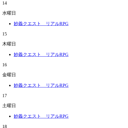
14
水曜日
妙義クエスト リアルRPG
15
木曜日
妙義クエスト リアルRPG
16
金曜日
妙義クエスト リアルRPG
17
土曜日
妙義クエスト リアルRPG
18