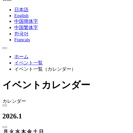
日本語
English
中国簡体字
中国繁体字
한국어
Francais
ホーム
イベント一覧
イベント一覧（カレンダー）
イベントカレンダー
カレンダー
2026.1
月
火
水
木
金
土
日