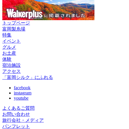
トップページ
富岡製糸場
特集
イベント
グルメ
お土産
体験
宿泊施設
アクセス
「富岡シルク」にふれる
facebook
instagram
youtube
よくあるご質問
お問い合わせ
旅行会社・メディア
パンフレット