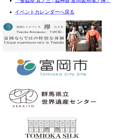
「蚕蟲祭 其ノ三 - 蟲神器 富岡製糸場ノ陣」
イベントカレンダーへ戻る