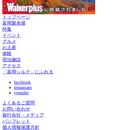
トップページ
富岡製糸場
特集
イベント
グルメ
お土産
体験
宿泊施設
アクセス
「富岡シルク」にふれる
facebook
instagram
youtube
よくあるご質問
お問い合わせ
旅行会社・メディア
パンフレット
個人情報保護方針