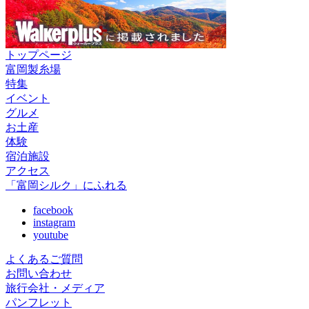
トップページ
富岡製糸場
特集
イベント
グルメ
お土産
体験
宿泊施設
アクセス
「富岡シルク」にふれる
facebook
instagram
youtube
よくあるご質問
お問い合わせ
旅行会社・メディア
パンフレット