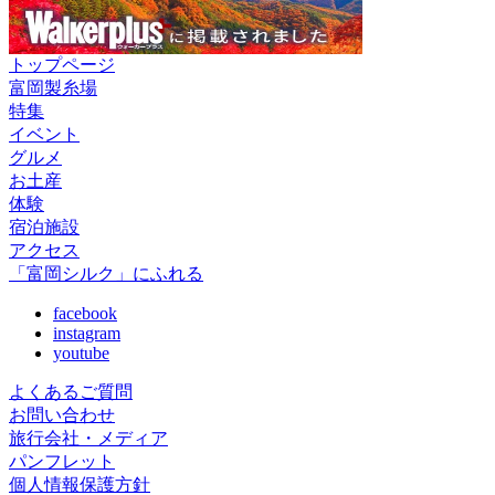
トップページ
富岡製糸場
特集
イベント
グルメ
お土産
体験
宿泊施設
アクセス
「富岡シルク」にふれる
facebook
instagram
youtube
よくあるご質問
お問い合わせ
旅行会社・メディア
パンフレット
個人情報保護方針