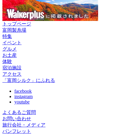
トップページ
富岡製糸場
特集
イベント
グルメ
お土産
体験
宿泊施設
アクセス
「富岡シルク」にふれる
facebook
instagram
youtube
よくあるご質問
お問い合わせ
旅行会社・メディア
パンフレット